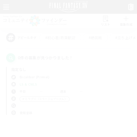
リスト
募集作成
#初心者/若葉歓迎
#絶挑戦
#立ち上げメ
アピールタグ
0件の募集が見つかりました！
指定なし
Excalibur (Primal)
LS & CWLS
平日
週末
＃ミラプリ（ミラージュプリズム）
使用言語