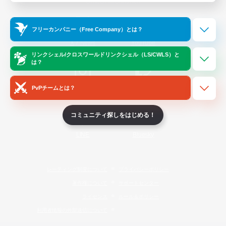
Official Information
フリーカンパニー（Free Company）とは？
/
X
News
YouTube
リンクシェル/クロスワールドリンクシェル（LS/CWLS）と
は？
PvPチームとは？
Instagram
Twitch
コミュニティ探しをはじめる！
LINE
Bluesky
レーティング制度について
プライバシーポリシー
著作権について
サポートセンター
ライセンス
ルール＆ポリシー
利用者情報の外部送信について