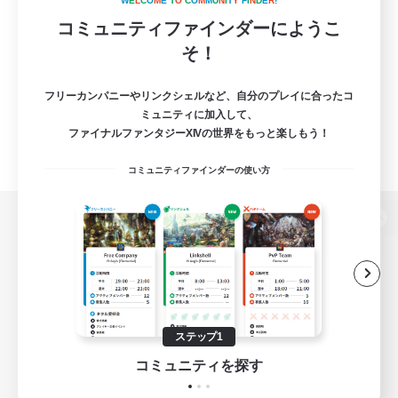
W
E
L
C
O
M
E
T
O
C
O
M
M
U
N
I
T
Y
F
I
N
D
E
R
!
コミュニティファインダーにようこ
そ！
フリーカンパニーやリンクシェルなど、自分のプレイに合ったコ
ミュニティに加入して、
ファイナルファンタジーXIVの世界をもっと楽しもう！
コミュニティファインダーの使い方
パソコン版へ
関連商品
e-STOREで購入
ステップ1
ゲームダウンロード
コミュニティを探す