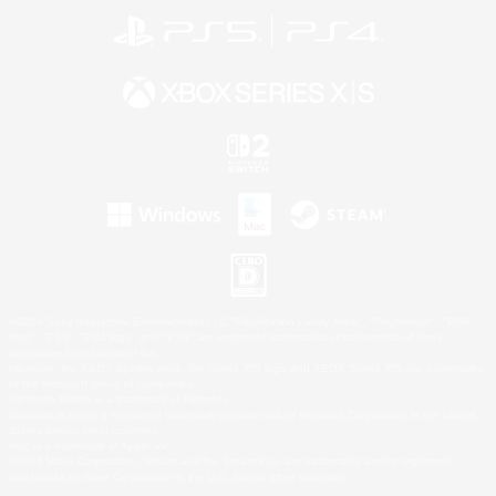
©2026 Sony Interactive Entertainment LLC."PlayStation Family Mark", "PlayStation", "PS5
logo", "PS5", "PS4 logo" and "PS4" are registered trademarks or trademarks of Sony
Interactive Entertainment Inc.
Microsoft, the XBOX Sphere mark, the Series X|S logo and XBOX Series X|S are trademarks
of the Microsoft group of companies.
Nintendo Switch is a trademark of Nintendo.
Windows is either a registered trademark or trademark of Microsoft Corporation in the United
States and/or other countries.
Mac is a trademark of Apple Inc.
©2026 Valve Corporation. Steam and the Steam logo are trademarks and/or registered
trademarks of Valve Corporation in the U.S. and/or other countries.