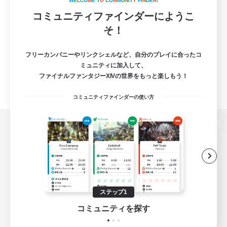
W
E
L
C
O
M
E
T
O
C
O
M
M
U
N
I
T
Y
F
I
N
D
E
R
!
コミュニティファインダーにようこ
そ！
フリーカンパニーやリンクシェルなど、自分のプレイに合ったコ
ミュニティに加入して、
ファイナルファンタジーXIVの世界をもっと楽しもう！
コミュニティファインダーの使い方
パソコン版へ
関連商品
e-STOREで購入
ステップ1
ゲームダウンロード
コミュニティを探す