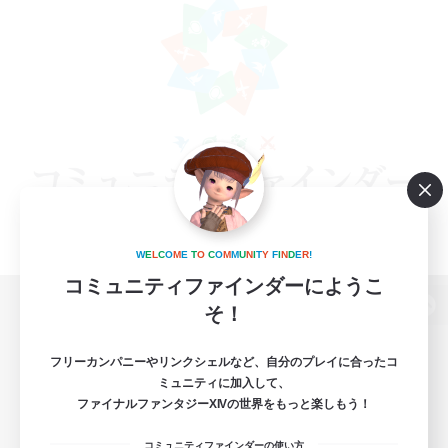
W
E
L
C
O
M
E
T
O
C
O
M
M
U
N
I
T
Y
F
I
N
D
E
R
!
コミュニティファインダーにようこ
そ！
パソコン版へ
フリーカンパニーやリンクシェルなど、自分のプレイに合ったコ
ミュニティに加入して、
ファイナルファンタジーXIVの世界をもっと楽しもう！
関連商品
e-STOREで購入
コミュニティファインダーの使い方