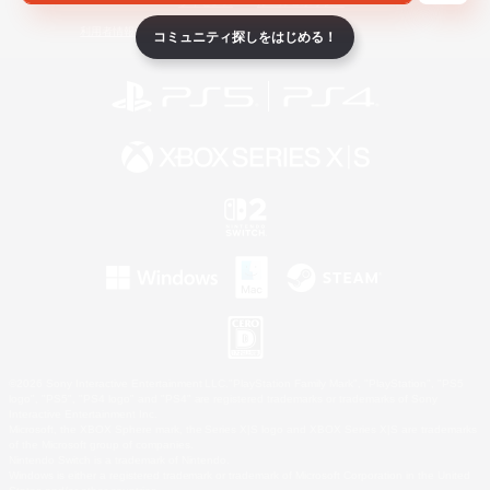
ライセンス
ルール＆ポリシー
利用者情報の外部送信について
コミュニティ探しをはじめる！
©2026 Sony Interactive Entertainment LLC."PlayStation Family Mark", "PlayStation", "PS5
logo", "PS5", "PS4 logo" and "PS4" are registered trademarks or trademarks of Sony
Interactive Entertainment Inc.
Microsoft, the XBOX Sphere mark, the Series X|S logo and XBOX Series X|S are trademarks
of the Microsoft group of companies.
Nintendo Switch is a trademark of Nintendo.
Windows is either a registered trademark or trademark of Microsoft Corporation in the United