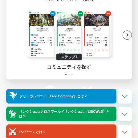
ゲームダウンロード
Official Information
/
X
News
YouTube
ステップ1
コミュニティを探す
Instagram
Twitch
フリーカンパニー（Free Company）とは？
LINE
Bluesky
リンクシェル/クロスワールドリンクシェル（LS/CWLS）と
は？
レーティング制度について
プライバシーポリシー
著作権について
サポートセンター
PvPチームとは？