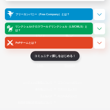
Official Information
フリーカンパニー（Free Company）とは？
/
X
News
YouTube
リンクシェル/クロスワールドリンクシェル（LS/CWLS）と
は？
PvPチームとは？
Instagram
Twitch
コミュニティ探しをはじめる！
LINE
Bluesky
レーティング制度について
プライバシーポリシー
著作権について
サポートセンター
ライセンス
ルール＆ポリシー
利用者情報の外部送信について