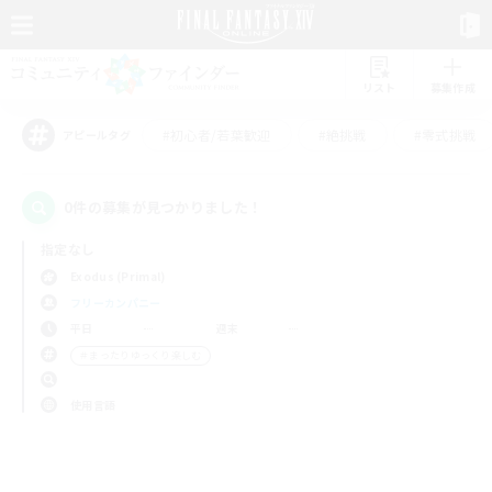
リスト
募集作成
#初心者/若葉歓迎
#絶挑戦
#零式挑戦
アピールタグ
0件の募集が見つかりました！
指定なし
Exodus (Primal)
フリーカンパニー
平日
週末
＃まったりゆっくり楽しむ
使用言語