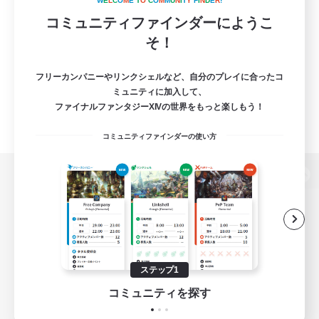
W
E
L
C
O
M
E
T
O
C
O
M
M
U
N
I
T
Y
F
I
N
D
E
R
!
コミュニティファインダーにようこ
そ！
フリーカンパニーやリンクシェルなど、自分のプレイに合ったコ
ミュニティに加入して、
ファイナルファンタジーXIVの世界をもっと楽しもう！
コミュニティファインダーの使い方
パソコン版へ
関連商品
e-STOREで購入
ステップ1
ゲームダウンロード
コミュニティを探す