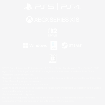
©2026 Sony Interactive Entertainment LLC."PlayStation Family Mark", "PlayStation", "PS5
logo", "PS5", "PS4 logo" and "PS4" are registered trademarks or trademarks of Sony
Interactive Entertainment Inc.
Microsoft, the XBOX Sphere mark, the Series X|S logo and XBOX Series X|S are trademarks
of the Microsoft group of companies.
Nintendo Switch is a trademark of Nintendo.
Windows is either a registered trademark or trademark of Microsoft Corporation in the United
States and/or other countries.
Mac is a trademark of Apple Inc.
©2026 Valve Corporation. Steam and the Steam logo are trademarks and/or registered
trademarks of Valve Corporation in the U.S. and/or other countries.