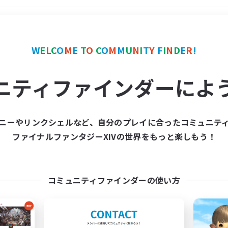
＃雑談
使用言語
W
E
L
C
O
M
E
T
O
C
O
M
M
U
N
I
T
Y
F
I
N
D
E
R
!
ニティファインダーによ
ニーやリンクシェルなど、自分のプレイに合ったコミュニテ
ファイナルファンタジーXIVの世界をもっと楽しもう！
募集数 0件
集が見つかりませんでし
コミュニティファインダーの使い方
条件を変えて検索してみるでっす！