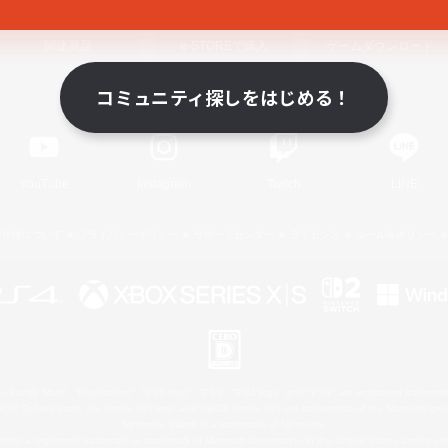
関連商品
e-STOREで購入
ゲームダウンロード
コミュニティ探しをはじめる！
Official Information
YouTube
Instagram
Twitch
LINE
著作権について
プライバシーポリシー
サポートセンター
ライセンス
ルール＆ポリシー
 Family Mark", "PlayStation", "PS5 logo", "PS5", "PS4 logo" and "PS4" are registered trademark
XBOX Sphere mark, the Series X|S logo and XBOX Series X|S are trademarks of the Microsoft gro
Nintendo Switch is a trademark of Nintendo.
ither a registered trademark or trademark of Microsoft Corporation in the United States and/or oth