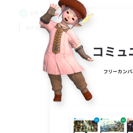
0件の募集が見つかりました！
指定なし
平日
週末
コミュ
フリーカンパ
募