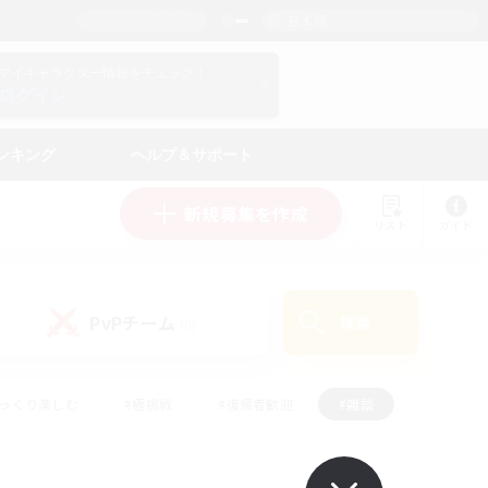
日本語
マイキャラクター情報をチェック！
ログイン
ンキング
ヘルプ＆サポート
新規募集を作成
リスト
ガイド
PvPチーム
検索
(0)
ゆっくり楽しむ
#極挑戦
#復帰者歓迎
#雑談
ルプレイ
#トレジャーハント
#レベリング
して頑張る
#プレイヤー主催イベント