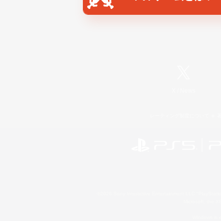
X
/
News
レーティング制度について
©2026 Sony Interactive Entertainment LLC."PlayStation
Microsoft, the 
Windows is e