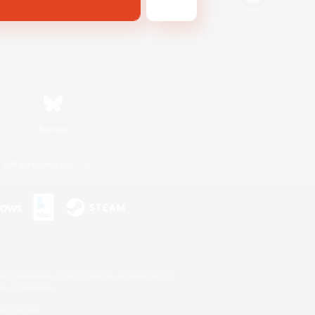
Bluesky
利用者情報の外部送信について
s or trademarks of Sony Interactive Entertainment Inc.
up of companies.
er countries.