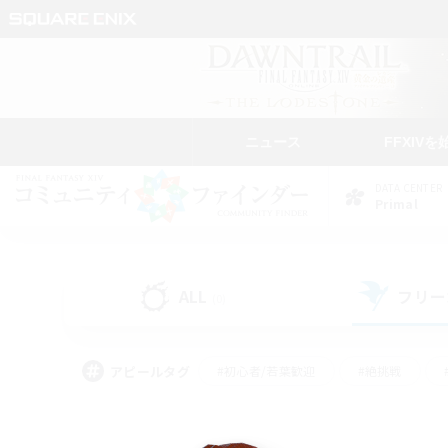
ニュース
FFXIVを
DATA CENTER
Primal
ALL
フリー
(0)
アピールタグ
#初心者/若葉歓迎
#絶挑戦
#モブハント
#学生中心
#なんでも楽しむ
#スクリーンショット撮影
#ハウジ