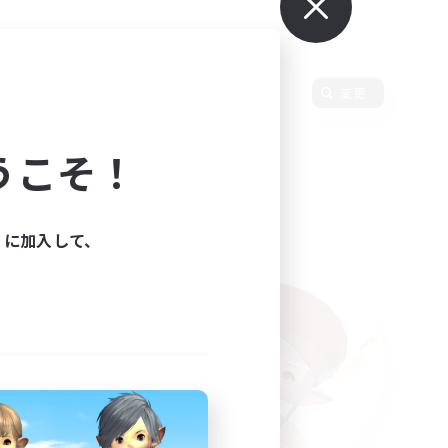
変更
うこそ！
ィに加入して、
た。