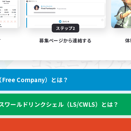
ステップ2
す
募集ページから連絡する
体
ree Company）とは？
スワールドリンクシェル（LS/CWLS）とは？
スマートフォン版へ