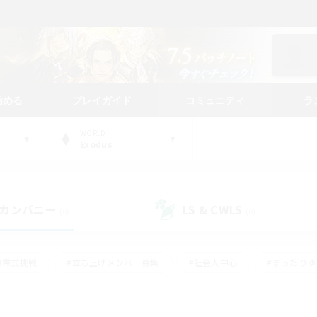
始める
プレイガイド
コミュニティ
ラ
WORLD
Exodus
カンパニー
LS & CWLS
(0)
(0)
#零式挑戦
#立ち上げメンバー募集
#社会人中心
#まったり
#体験歓迎
#クラフター中心
#ギャザラー中心
#ロー
ング
#演奏
#ミラプリ（ミラージュプリズム）
#クリア目指