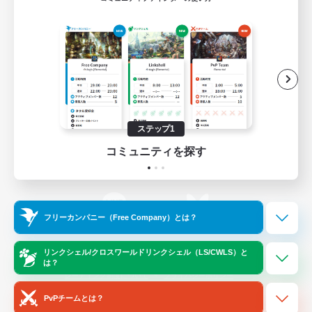
ゲームダウンロード
Official Information
/
X
News
YouTube
ステップ1
コミュニティを探す
Instagram
Twitch
フリーカンパニー（Free Company）とは？
LINE
Bluesky
リンクシェル/クロスワールドリンクシェル（LS/CWLS）と
は？
レーティング制度について
プライバシーポリシー
著作権について
サポートセンター
PvPチームとは？