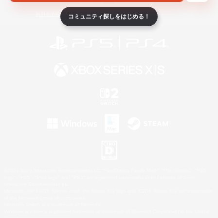
ライセンス
ルール＆ポリシー
利用者情報の外部送信について
コミュニティ探しをはじめる！
©2026 Sony Interactive Entertainment LLC."PlayStation Family Mark", "PlayStation", "PS5
logo", "PS5", "PS4 logo" and "PS4" are registered trademarks or trademarks of Sony
Interactive Entertainment Inc.
Microsoft, the XBOX Sphere mark, the Series X|S logo and XBOX Series X|S are trademarks
of the Microsoft group of companies.
Nintendo Switch is a trademark of Nintendo.
Windows is either a registered trademark or trademark of Microsoft Corporation in the United