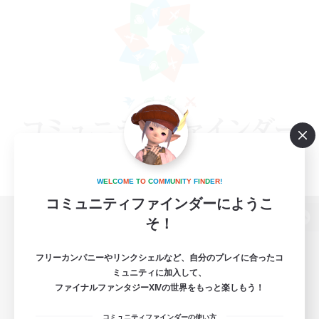
W
E
L
C
O
M
E
T
O
C
O
M
M
U
N
I
T
Y
F
I
N
D
E
R
!
コミュニティファインダーにようこ
そ！
パソコン版へ
フリーカンパニーやリンクシェルなど、自分のプレイに合ったコ
ミュニティに加入して、
ファイナルファンタジーXIVの世界をもっと楽しもう！
関連商品
e-STOREで購入
コミュニティファインダーの使い方