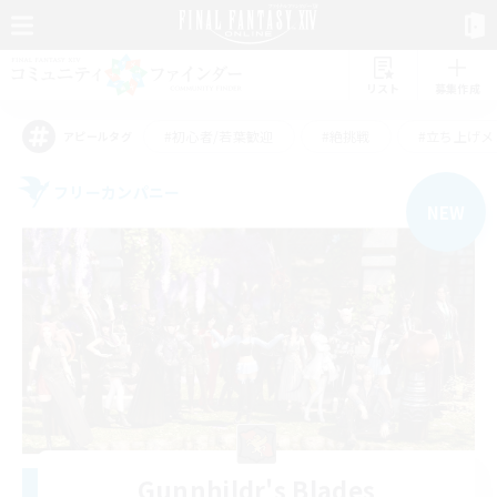
リスト
募集作成
#初心者/若葉歓迎
#絶挑戦
#立ち上げメ
アピールタグ
フリーカンパニー
NEW
Gunnhildr's Blades