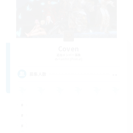
Coven
追加メンバー募集
Famfrit [Primal]
--
募集人数