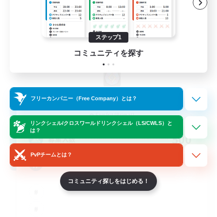
ステップ1
コミュニティを探す
Hard Pity Multi Pull
フリーカンパニー（Free Company）とは？
追加メンバー募集
Famfrit [Primal]
リンクシェル/クロスワールドリンクシェル（LS/CWLS）と
は？
500
募集人数
PvPチームとは？
Gacha
コミュニティ探しをはじめる！