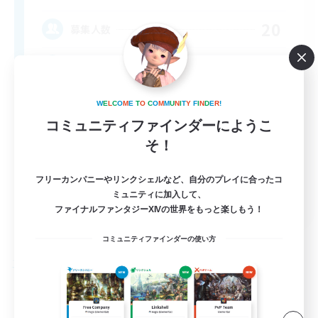
20
募集人数
LGBTQIA/neurodivergent
W
E
L
C
O
M
E
T
O
C
O
M
M
U
N
I
T
Y
F
I
N
D
E
R
!
コミュニティファインダーにようこ
そ！
フリーカンパニーやリンクシェルなど、自分のプレイに合ったコ
ミュニティに加入して、
EN
ファイナルファンタジーXIVの世界をもっと楽しもう！
詳細を見る
募集期間: 2026/08/31 まで
コミュニティファインダーの使い方
フリーカンパニー