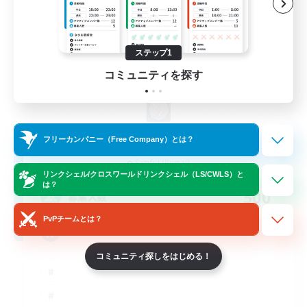
ステップ1
コミュニティを探す
Hard Pity Multi Pull
フリーカンパニー（Free Company）とは？
追加メンバー募集
Famfrit [Primal]
リンクシェル/クロスワールドリンクシェル（LS/CWLS）と
は？
500
募集人数
PvPチームとは？
Gacha
コミュニティ探しをはじめる！