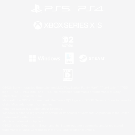
©2026 Sony Interactive Entertainment LLC."PlayStation Family Mark", "PlayStation", "PS5
logo", "PS5", "PS4 logo" and "PS4" are registered trademarks or trademarks of Sony
Interactive Entertainment Inc.
Microsoft, the XBOX Sphere mark, the Series X|S logo and XBOX Series X|S are trademarks
of the Microsoft group of companies.
Nintendo Switch is a trademark of Nintendo.
Windows is either a registered trademark or trademark of Microsoft Corporation in the United
States and/or other countries.
Mac is a trademark of Apple Inc.
©2026 Valve Corporation. Steam and the Steam logo are trademarks and/or registered
trademarks of Valve Corporation in the U.S. and/or other countries.