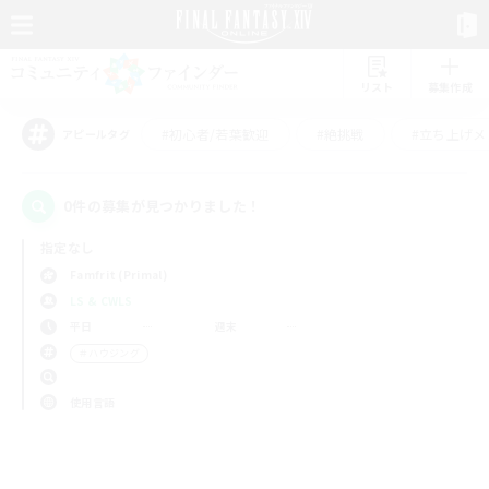
リスト
募集作成
#初心者/若葉歓迎
#絶挑戦
#立ち上げメ
アピールタグ
0件の募集が見つかりました！
指定なし
Famfrit (Primal)
LS & CWLS
平日
週末
＃ハウジング
使用言語