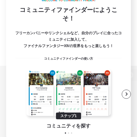
W
E
L
C
O
M
E
T
O
C
O
M
M
U
N
I
T
Y
F
I
N
D
E
R
!
コミュニティファインダーにようこ
そ！
フリーカンパニーやリンクシェルなど、自分のプレイに合ったコ
ミュニティに加入して、
ファイナルファンタジーXIVの世界をもっと楽しもう！
コミュニティファインダーの使い方
パソコン版へ
関連商品
e-STOREで購入
ステップ1
ゲームダウンロード
コミュニティを探す