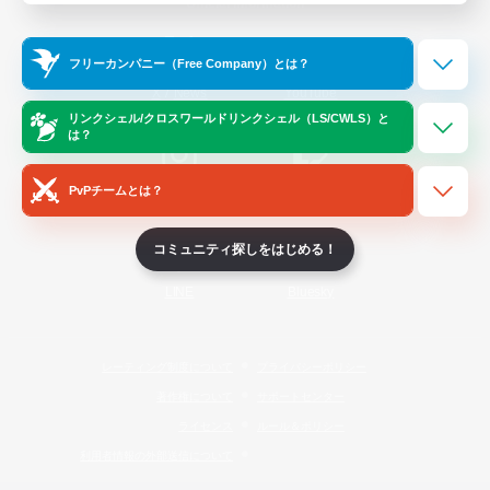
Official Information
フリーカンパニー（Free Company）とは？
/
X
News
YouTube
リンクシェル/クロスワールドリンクシェル（LS/CWLS）と
は？
PvPチームとは？
Instagram
Twitch
コミュニティ探しをはじめる！
LINE
Bluesky
レーティング制度について
プライバシーポリシー
著作権について
サポートセンター
ライセンス
ルール＆ポリシー
利用者情報の外部送信について