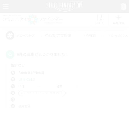
リスト
募集作成
#初心者/若葉歓迎
#絶挑戦
#立ち上げメ
アピールタグ
0件の募集が見つかりました！
指定なし
Famfrit (Primal)
LS & CWLS
平日
週末
＃ミラプリ（ミラージュプリズム）
使用言語