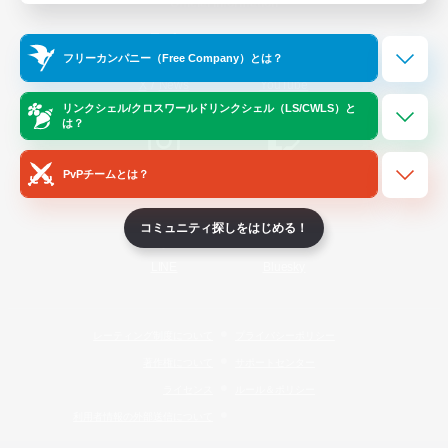
Official Information
フリーカンパニー（Free Company）とは？
/
X
News
YouTube
リンクシェル/クロスワールドリンクシェル（LS/CWLS）と
は？
PvPチームとは？
Instagram
Twitch
コミュニティ探しをはじめる！
LINE
Bluesky
レーティング制度について
プライバシーポリシー
著作権について
サポートセンター
ライセンス
ルール＆ポリシー
利用者情報の外部送信について