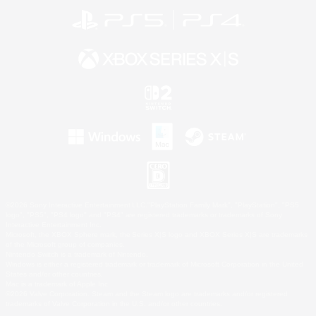
©2026 Sony Interactive Entertainment LLC."PlayStation Family Mark", "PlayStation", "PS5
logo", "PS5", "PS4 logo" and "PS4" are registered trademarks or trademarks of Sony
Interactive Entertainment Inc.
Microsoft, the XBOX Sphere mark, the Series X|S logo and XBOX Series X|S are trademarks
of the Microsoft group of companies.
Nintendo Switch is a trademark of Nintendo.
Windows is either a registered trademark or trademark of Microsoft Corporation in the United
States and/or other countries.
Mac is a trademark of Apple Inc.
©2026 Valve Corporation. Steam and the Steam logo are trademarks and/or registered
trademarks of Valve Corporation in the U.S. and/or other countries.