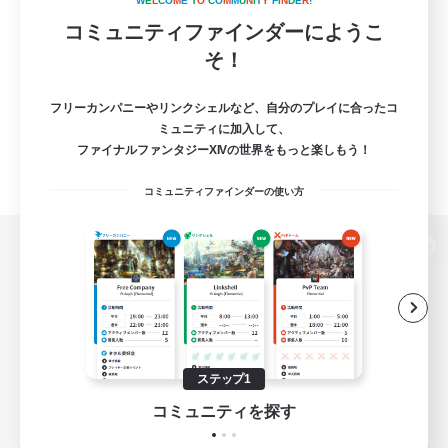
W
E
L
C
O
M
E
T
O
C
O
M
M
U
N
I
T
Y
F
I
N
D
E
R
!
コミュニティファインダーにようこ
そ！
フリーカンパニーやリンクシェルなど、自分のプレイに合ったコ
ミュニティに加入して、
ファイナルファンタジーXIVの世界をもっと楽しもう！
コミュニティファインダーの使い方
パソコン版へ
関連商品
e-STOREで購入
ステップ1
ゲームダウンロード
コミュニティを探す