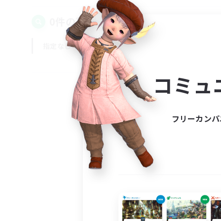
0件の募集が見つかりました！
指定なし
平日
週末
コミュ
フリーカンパ
募