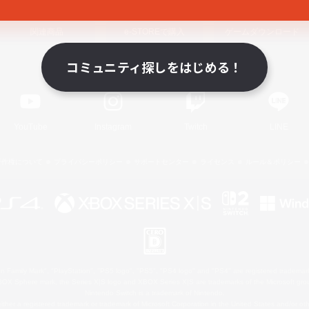
関連商品
e-STOREで購入
ゲームダウンロード
コミュニティ探しをはじめる！
Official Information
YouTube
Instagram
Twitch
LINE
著作権について
プライバシーポリシー
サポートセンター
ライセンス
ルール＆ポリシー
 Family Mark", "PlayStation", "PS5 logo", "PS5", "PS4 logo" and "PS4" are registered trademark
XBOX Sphere mark, the Series X|S logo and XBOX Series X|S are trademarks of the Microsoft gro
Nintendo Switch is a trademark of Nintendo.
ither a registered trademark or trademark of Microsoft Corporation in the United States and/or oth