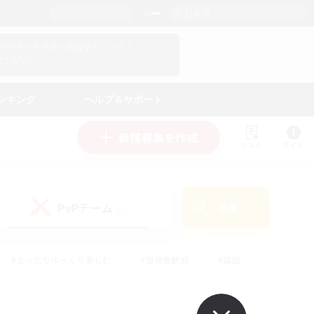
日本語
マイキャラクター情報をチェック！
ログイン
ンキング
ヘルプ＆サポート
新規募集を作成
リスト
ガイド
PvPチーム
検索
(0)
#まったりゆっくり楽しむ
#復帰者歓迎
#雑談
心
#演奏
#トレジャーハント
#ハウジング
）
#プレイヤー主催イベント