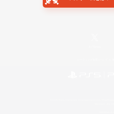
X
/
News
レーティング制度について
©2026 Sony Interactive Entertainment LLC."PlayStation
Microsoft, the 
Windows is e