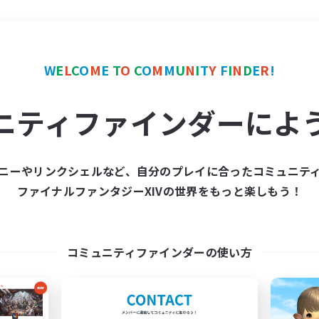
＃なんでも楽しむ
使用言
W
E
L
C
O
M
E
T
O
C
O
M
M
U
N
I
T
Y
F
I
N
D
E
R
!
ニティファインダーによ
ニーやリンクシェルなど、自分のプレイに合ったコミュニテ
ファイナルファンタジーXIVの世界をもっと楽しもう！
募集数 0件
集が見つかりませんでし
コミュニティファインダーの使い方
条件を変えて検索してみるでっす！