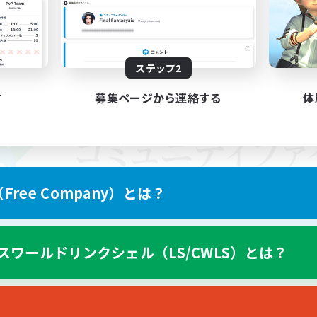
ステップ2
す
募集ページから連絡する
体
ree Company）とは？
スワールドリンクシェル（LS/CWLS）とは？
スマートフォン版へ