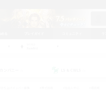
始める
プレイガイド
コミュニティ
ラ
WORLD
Famfrit
カンパニー
LS & CWLS
(0)
(0)
#立ち上げメンバー募集
#零式挑戦
#社会人中心
#極挑戦
#体験歓迎
#ロールプレイ
#ギャザラー中心
#クラフター中
て頑張る
#スクリーンショット撮影
#ミラプリ（ミラージュプリズム