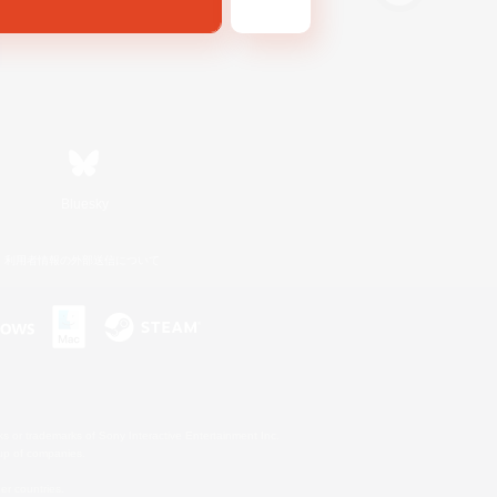
Bluesky
利用者情報の外部送信について
s or trademarks of Sony Interactive Entertainment Inc.
up of companies.
er countries.