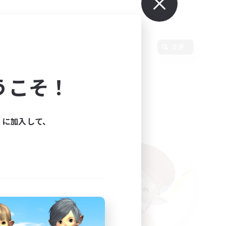
語
変更
うこそ！
ィに加入して、
た。