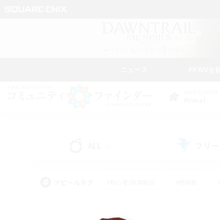
ニュース
FFXIVを
DATA CENTER
Primal
ALL
フリー
(0)
アピールタグ
#初心者/若葉歓迎
#絶挑戦
#なんでも楽しむ
#学生中心
#モブハント
#レベリング
#クリア目指し