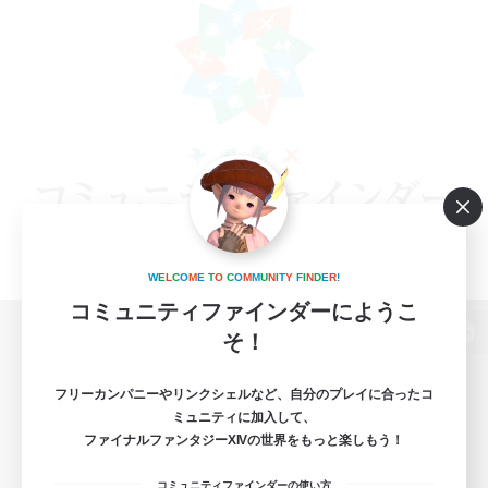
W
E
L
C
O
M
E
T
O
C
O
M
M
U
N
I
T
Y
F
I
N
D
E
R
!
コミュニティファインダーにようこ
そ！
パソコン版へ
フリーカンパニーやリンクシェルなど、自分のプレイに合ったコ
ミュニティに加入して、
ファイナルファンタジーXIVの世界をもっと楽しもう！
関連商品
e-STOREで購入
コミュニティファインダーの使い方