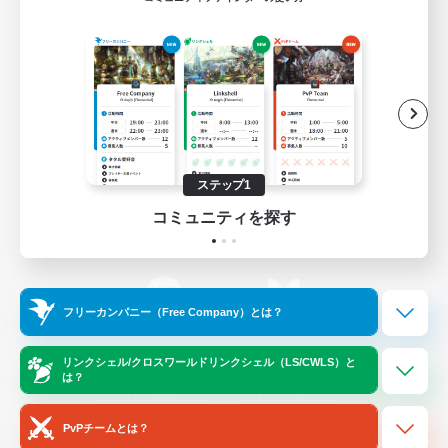
ゲームダウンロード
Official Information
/
X
News
YouTube
ステップ1
コミュニティを探す
Instagram
Twitch
フリーカンパニー（Free Company）とは？
LINE
Bluesky
リンクシェル/クロスワールドリンクシェル（LS/CWLS）と
は？
レーティング制度について
プライバシーポリシー
著作権について
サポートセンター
PvPチームとは？