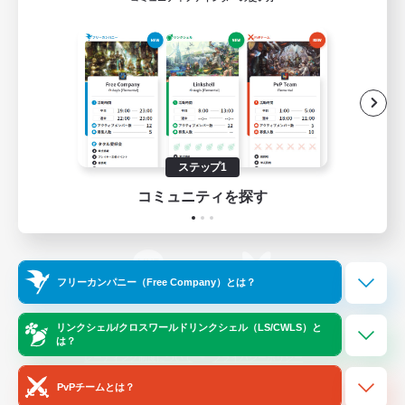
ゲームダウンロード
Official Information
/
X
News
YouTube
ステップ1
コミュニティを探す
Instagram
Twitch
フリーカンパニー（Free Company）とは？
LINE
Bluesky
リンクシェル/クロスワールドリンクシェル（LS/CWLS）と
は？
レーティング制度について
プライバシーポリシー
著作権について
サポートセンター
PvPチームとは？