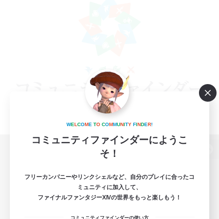
W
E
L
C
O
M
E
T
O
C
O
M
M
U
N
I
T
Y
F
I
N
D
E
R
!
コミュニティファインダーにようこ
そ！
パソコン版へ
フリーカンパニーやリンクシェルなど、自分のプレイに合ったコ
ミュニティに加入して、
ファイナルファンタジーXIVの世界をもっと楽しもう！
関連商品
e-STOREで購入
コミュニティファインダーの使い方