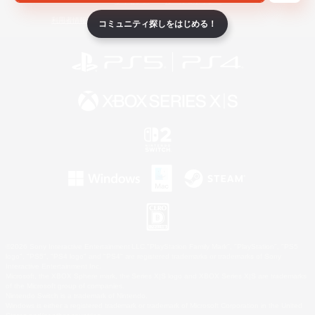
ライセンス
ルール＆ポリシー
利用者情報の外部送信について
コミュニティ探しをはじめる！
©2026 Sony Interactive Entertainment LLC."PlayStation Family Mark", "PlayStation", "PS5
logo", "PS5", "PS4 logo" and "PS4" are registered trademarks or trademarks of Sony
Interactive Entertainment Inc.
Microsoft, the XBOX Sphere mark, the Series X|S logo and XBOX Series X|S are trademarks
of the Microsoft group of companies.
Nintendo Switch is a trademark of Nintendo.
Windows is either a registered trademark or trademark of Microsoft Corporation in the United