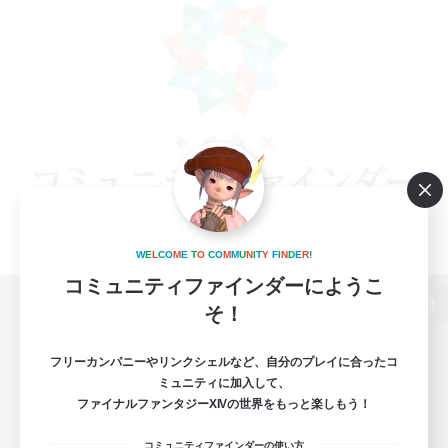
W
E
L
C
O
M
E
T
O
C
O
M
M
U
N
I
T
Y
F
I
N
D
E
R
!
コミュニティファインダーにようこ
そ！
パソコン版へ
フリーカンパニーやリンクシェルなど、自分のプレイに合ったコ
ミュニティに加入して、
ファイナルファンタジーXIVの世界をもっと楽しもう！
関連商品
e-STOREで購入
コミュニティファインダーの使い方