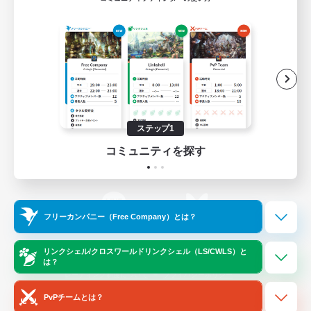
ゲームダウンロード
Official Information
/
X
News
YouTube
ステップ1
コミュニティを探す
Instagram
Twitch
フリーカンパニー（Free Company）とは？
LINE
Bluesky
リンクシェル/クロスワールドリンクシェル（LS/CWLS）と
は？
レーティング制度について
プライバシーポリシー
著作権について
サポートセンター
PvPチームとは？