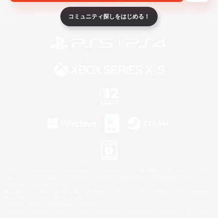
ライセンス
ルール＆ポリシー
利用者情報の外部送信について
コミュニティ探しをはじめる！
©2026 Sony Interactive Entertainment LLC."PlayStation Family Mark", "PlayStation", "PS5
logo", "PS5", "PS4 logo" and "PS4" are registered trademarks or trademarks of Sony
Interactive Entertainment Inc.
Microsoft, the XBOX Sphere mark, the Series X|S logo and XBOX Series X|S are trademarks
of the Microsoft group of companies.
Nintendo Switch is a trademark of Nintendo.
Windows is either a registered trademark or trademark of Microsoft Corporation in the United