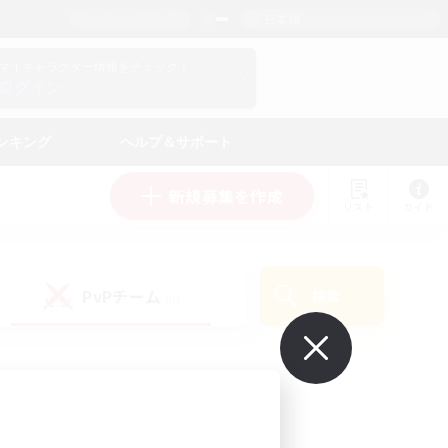
日本語
マイキャラクター情報をチェック！
ログイン
ンキング
ヘルプ＆サポート
新規募集を作成
リスト
ガイド
PvPチーム
検索
(0)
で