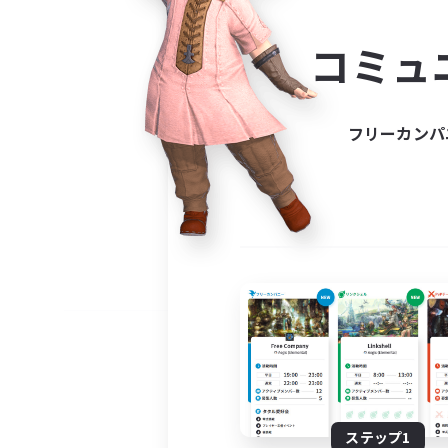
コミ
コミュ
コミュニ
自分に合っ
フリーカンパ
ステップ1