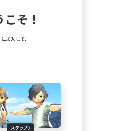
よう！
うこそ！
できます。
と楽しもう！
ィに加入して、
ステップ3