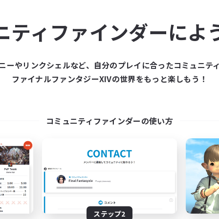
ュニティメンバーを集め
ニティファインダーによ
ティファインダーは、一緒に冒険する仲間を募集することが
た仲間を集めて、ファイナルファンタジーXIVの世界をもっ
ニーやリンクシェルなど、自分のプレイに合ったコミュニテ
ファイナルファンタジーXIVの世界をもっと楽しもう！
新規募集を作成する
コミュニティファインダーの使い方
ステップ2