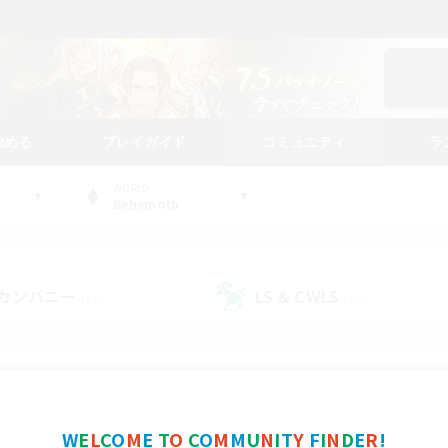
始める
プレイガイド
コミュニティ
ラ
WORLD
Behemoth
カンパニー
LS & CWLS
(19)
(15)
コミュニティファインダー
W
E
L
C
O
M
E
T
O
C
O
M
M
U
N
I
T
Y
F
I
N
D
E
R
!