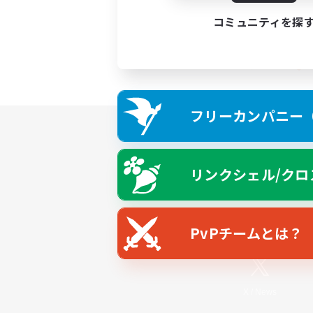
コミュニティを探
フリーカンパニー（F
リンクシェル/クロ
PvPチームとは？
X
/
News