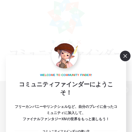
W
E
L
C
O
M
E
T
O
C
O
M
M
U
N
I
T
Y
F
I
N
D
E
R
!
コミュニティファインダーにようこ
そ！
パソコン版へ
フリーカンパニーやリンクシェルなど、自分のプレイに合ったコ
ミュニティに加入して、
ファイナルファンタジーXIVの世界をもっと楽しもう！
関連商品
e-STOREで購入
コミュニティファインダーの使い方