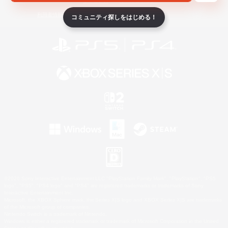
ライセンス
ルール＆ポリシー
利用者情報の外部送信について
コミュニティ探しをはじめる！
©2026 Sony Interactive Entertainment LLC."PlayStation Family Mark", "PlayStation", "PS5
logo", "PS5", "PS4 logo" and "PS4" are registered trademarks or trademarks of Sony
Interactive Entertainment Inc.
Microsoft, the XBOX Sphere mark, the Series X|S logo and XBOX Series X|S are trademarks
of the Microsoft group of companies.
Nintendo Switch is a trademark of Nintendo.
Windows is either a registered trademark or trademark of Microsoft Corporation in the United