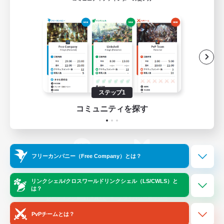
ゲームダウンロード
Official Information
/
X
News
YouTube
ステップ1
コミュニティを探す
Instagram
Twitch
フリーカンパニー（Free Company）とは？
LINE
Bluesky
リンクシェル/クロスワールドリンクシェル（LS/CWLS）と
は？
レーティング制度について
プライバシーポリシー
著作権について
サポートセンター
PvPチームとは？