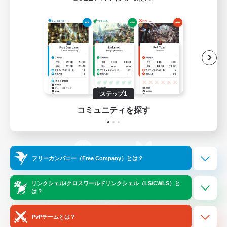
ゲームダウンロード
Official Information
/
X
News
YouTube
ステップ1
コミュニティを探す
Instagram
Twitch
フリーカンパニー（Free Company）とは？
LINE
Bluesky
リンクシェル/クロスワールドリンクシェル（LS/CWLS）と
は？
レーティング制度について
プライバシーポリシー
著作権について
サポートセンター
PvPチームとは？