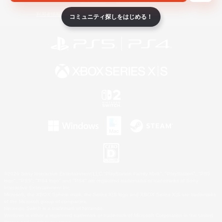
ライセンス
ルール＆ポリシー
利用者情報の外部送信について
コミュニティ探しをはじめる！
©2026 Sony Interactive Entertainment LLC."PlayStation Family Mark", "PlayStation", "PS5
logo", "PS5", "PS4 logo" and "PS4" are registered trademarks or trademarks of Sony
Interactive Entertainment Inc.
Microsoft, the XBOX Sphere mark, the Series X|S logo and XBOX Series X|S are trademarks
of the Microsoft group of companies.
Nintendo Switch is a trademark of Nintendo.
Windows is either a registered trademark or trademark of Microsoft Corporation in the United