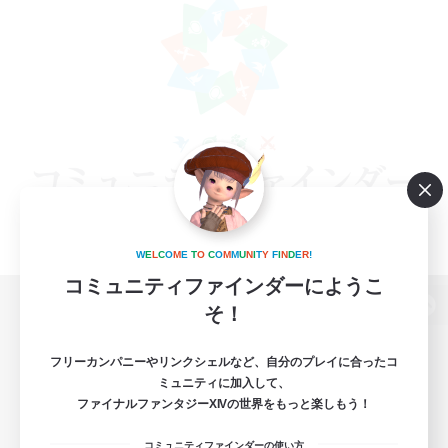
W
E
L
C
O
M
E
T
O
C
O
M
M
U
N
I
T
Y
F
I
N
D
E
R
!
コミュニティファインダーにようこ
そ！
パソコン版へ
フリーカンパニーやリンクシェルなど、自分のプレイに合ったコ
ミュニティに加入して、
ファイナルファンタジーXIVの世界をもっと楽しもう！
関連商品
e-STOREで購入
コミュニティファインダーの使い方