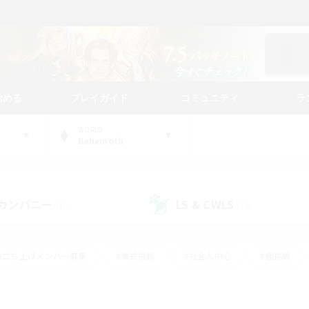
始める
プレイガイド
コミュニティ
ラ
WORLD
Behemoth
カンパニー
LS & CWLS
(19)
(15)
#立ち上げメンバー募集
#零式挑戦
#社会人中心
#極挑戦
#体験歓迎
#ロールプレイ
#ギャザラー中心
#クラフター中
て頑張る
#スクリーンショット撮影
#ミラプリ（ミラージュプリズム