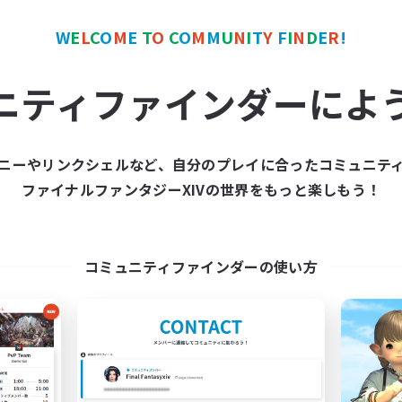
W
E
L
C
O
M
E
T
O
C
O
M
M
U
N
I
T
Y
F
I
N
D
E
R
!
カンパニー
フリーカンパニー
NEW
ニティファインダーによ
ニーやリンクシェルなど、自分のプレイに合ったコミュニテ
ファイナルファンタジーXIVの世界をもっと楽しもう！
Sword Lilies
Hall of Novice 
追加メンバー募集
追加メンバー募集
Behemoth [Primal]
Behemoth [Primal]
コミュニティファインダーの使い方
動時間
活動時間
14:00
23:00
0:00
日
平日
11:00
3:00
0:00
末
週末
25
クティブメンバー数
アクティブメンバー数
--
集人数
募集人数