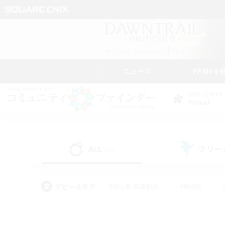
ニュース
FFXIVを
DATA CENTER
Primal
ALL
フリー
(34)
アピールタグ
#初心者/若葉歓迎
#絶挑戦
#なんでも楽しむ
#学生中心
#モブハント
#レベリング
#クリア目指し