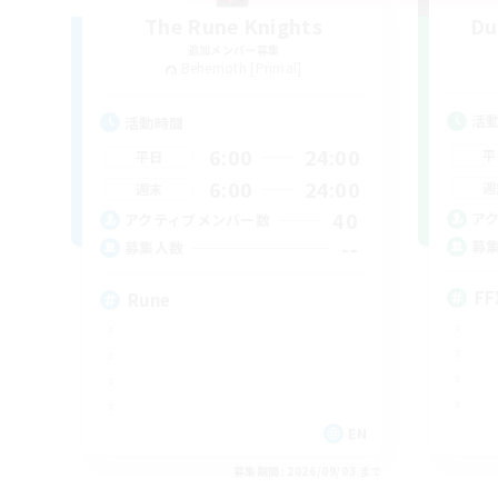
The Rune Knights
Du
追加メンバー募集
Behemoth [Primal]
活
活動時間
6:00
24:00
平
平日
6:00
24:00
週
週末
40
ア
アクティブメンバー数
--
募
募集人数
FF
Rune
EN
募集期間: 2026/09/03 まで