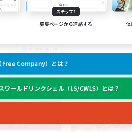
ee Company Brasileira
Brasil
ステップ2
す
募集ページから連絡する
体
JA / EN / DE / FR
募集期間: 2026/09/03 まで
募集期間: 20
ree Company）とは？
ワールドリンクシェル
クロスワールドリンクシェル
スワールドリンクシェル（LS/CWLS）とは？