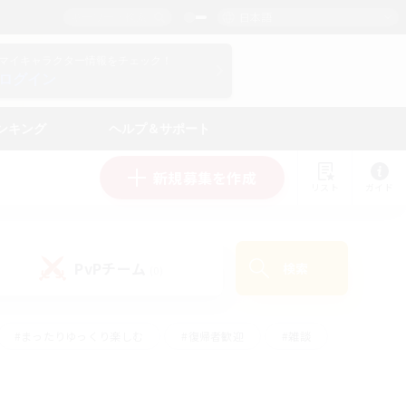
日本語
マイキャラクター情報をチェック！
ログイン
ンキング
ヘルプ＆サポート
新規募集を作成
リスト
ガイド
PvPチーム
検索
(0)
#まったりゆっくり楽しむ
#復帰者歓迎
#雑談
心
#演奏
#トレジャーハント
#ハウジング
）
#プレイヤー主催イベント