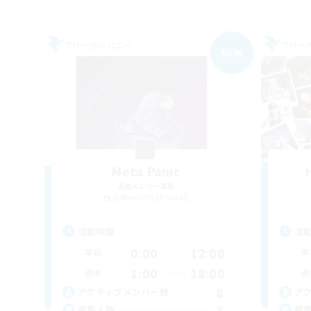
フリーカンパニー
フリー
NEW
Meta Panic
追加メンバー募集
Behemoth [Primal]
活動時間
活
0:00
12:00
平日
平
1:00
18:00
週末
週
8
アクティブメンバー数
ア
8
募集人数
募