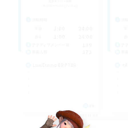
追加メンバー募集
Behemoth [Primal]
活動時間
活
1:00
24:00
平日
平
1:00
24:00
週末
週
139
アクティブメンバー数
ア
373
募集人数
募
LuarEterno BR PTBR
#A
EN
募集期間: 2026/09/05 まで