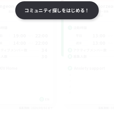
ngeon with Friends
Anxious Eorzea
コミュニティ探しをはじめる！
追加メンバー募集
追加メンバー募集
Primal
Primal
動時間
活動時間
19:00
22:00
13:00
日
平日
14:00
22:00
13:00
末
週末
34
クティブメンバー数
アクティブメンバー数
30
集人数
募集人数
XIV Home
Anxiety support
EN
募集期間: 2026/09/02 まで
募集期間: 20