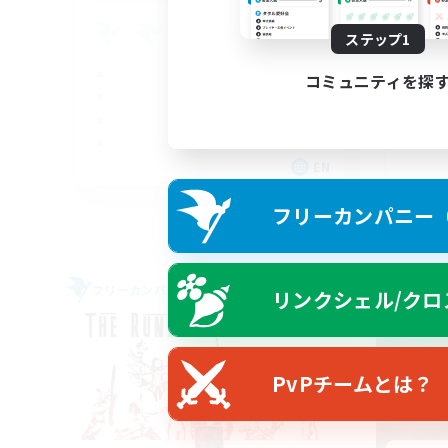
Fr
ステップ1
コミュニティを探
EN
募集期間: 2026/09/04 まで
フリーカンパニー（F
フリーカンパニー
クロス
リンクシェル/クロ
NEW
PvPチームとは？