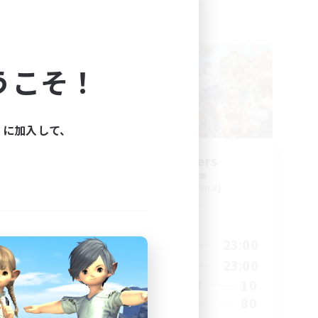
フリーカンパニー
うこそ！
ィに加入して、
EX
Star Seekers
追加メンバー募集
Behemoth [Primal]
活動時間
23:00
0:00
23:00
平日
23:00
0:00
23:00
週末
50
10
アクティブメンバー数
512
80
募集人数