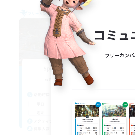
フリーカンパニー
フリー
NEW
コミュ
フリーカンパ
Spectral Dawn
追加メンバー募集
Behemoth [Primal]
活動時間
活
10:00
24:00
平日
平
10:00
24:00
週末
週
38
アクティブメンバー数
ア
100
募集人数
募