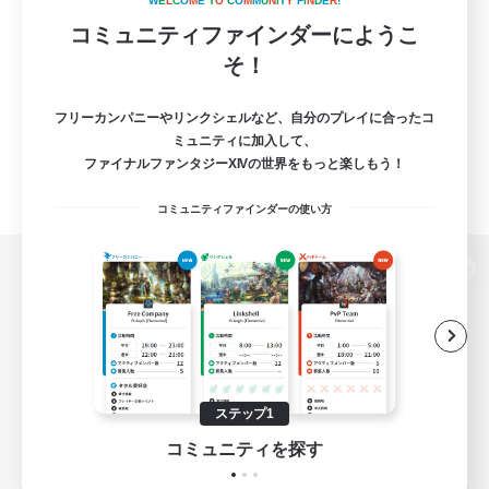
W
E
L
C
O
M
E
T
O
C
O
M
M
U
N
I
T
Y
F
I
N
D
E
R
!
コミュニティファインダーにようこ
そ！
フリーカンパニーやリンクシェルなど、自分のプレイに合ったコ
ミュニティに加入して、
ファイナルファンタジーXIVの世界をもっと楽しもう！
コミュニティファインダーの使い方
パソコン版へ
関連商品
e-STOREで購入
ステップ1
ゲームダウンロード
コミュニティを探す