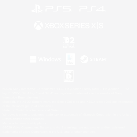
©2026 Sony Interactive Entertainment LLC."PlayStation Family Mark", "PlayStation", "PS5
logo", "PS5", "PS4 logo" and "PS4" are registered trademarks or trademarks of Sony
Interactive Entertainment Inc.
Microsoft, the XBOX Sphere mark, the Series X|S logo and XBOX Series X|S are trademarks
of the Microsoft group of companies.
Nintendo Switch is a trademark of Nintendo.
Windows is either a registered trademark or trademark of Microsoft Corporation in the United
States and/or other countries.
Mac is a trademark of Apple Inc.
©2026 Valve Corporation. Steam and the Steam logo are trademarks and/or registered
trademarks of Valve Corporation in the U.S. and/or other countries.