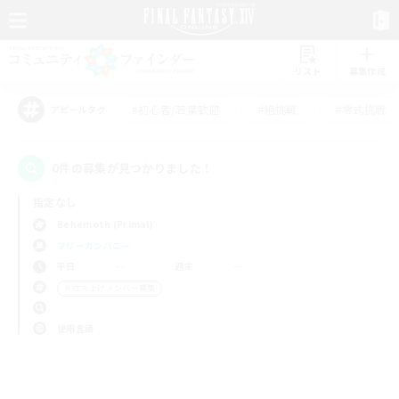
リスト
募集作成
#初心者/若葉歓迎
#絶挑戦
#零式挑戦
アピールタグ
0件の募集が見つかりました！
指定なし
Behemoth (Primal)
フリーカンパニー
平日
週末
＃立ち上げメンバー募集
使用言語