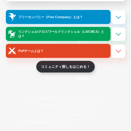
Official Information
フリーカンパニー（Free Company）とは？
/
X
News
YouTube
リンクシェル/クロスワールドリンクシェル（LS/CWLS）と
は？
PvPチームとは？
Instagram
Twitch
コミュニティ探しをはじめる！
LINE
Bluesky
レーティング制度について
プライバシーポリシー
著作権について
サポートセンター
ライセンス
ルール＆ポリシー
利用者情報の外部送信について