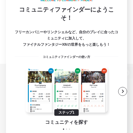
W
E
L
C
O
M
E
T
O
C
O
M
M
U
N
I
T
Y
F
I
N
D
E
R
!
コミュニティファインダーにようこ
そ！
フリーカンパニーやリンクシェルなど、自分のプレイに合ったコ
ミュニティに加入して、
ファイナルファンタジーXIVの世界をもっと楽しもう！
コミュニティファインダーの使い方
パソコン版へ
関連商品
e-STOREで購入
ステップ1
ゲームダウンロード
コミュニティを探す