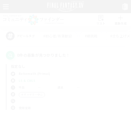
リスト
募集作成
#初心者/若葉歓迎
#絶挑戦
#立ち上げメ
アピールタグ
0件の募集が見つかりました！
指定なし
Behemoth (Primal)
LS & CWLS
平日
週末
＃ギャザラー中心
使用言語