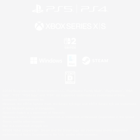
©2026 Sony Interactive Entertainment LLC."PlayStation Family Mark", "PlayStation", "PS5
logo", "PS5", "PS4 logo" and "PS4" are registered trademarks or trademarks of Sony
Interactive Entertainment Inc.
Microsoft, the XBOX Sphere mark, the Series X|S logo and XBOX Series X|S are trademarks
of the Microsoft group of companies.
Nintendo Switch is a trademark of Nintendo.
Windows is either a registered trademark or trademark of Microsoft Corporation in the United
States and/or other countries.
Mac is a trademark of Apple Inc.
©2026 Valve Corporation. Steam and the Steam logo are trademarks and/or registered
trademarks of Valve Corporation in the U.S. and/or other countries.