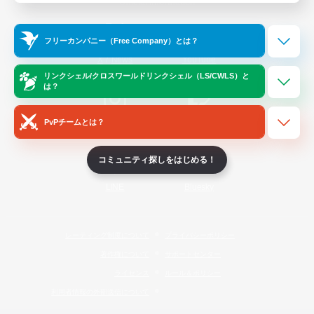
Official Information
フリーカンパニー（Free Company）とは？
/
X
News
YouTube
リンクシェル/クロスワールドリンクシェル（LS/CWLS）と
は？
PvPチームとは？
Instagram
Twitch
コミュニティ探しをはじめる！
LINE
Bluesky
レーティング制度について
プライバシーポリシー
著作権について
サポートセンター
ライセンス
ルール＆ポリシー
利用者情報の外部送信について