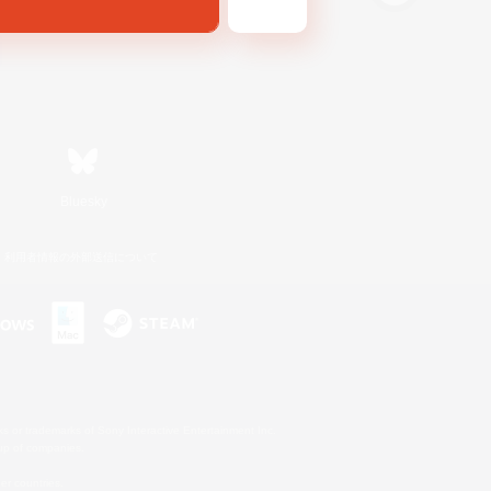
Bluesky
利用者情報の外部送信について
s or trademarks of Sony Interactive Entertainment Inc.
up of companies.
er countries.