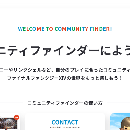
＃絶挑戦
使用言語
W
E
L
C
O
M
E
T
O
C
O
M
M
U
N
I
T
Y
F
I
N
D
E
R
!
ニティファインダーによ
ニーやリンクシェルなど、自分のプレイに合ったコミュニテ
ファイナルファンタジーXIVの世界をもっと楽しもう！
募集数 0件
集が見つかりませんでし
コミュニティファインダーの使い方
条件を変えて検索してみるでっす！