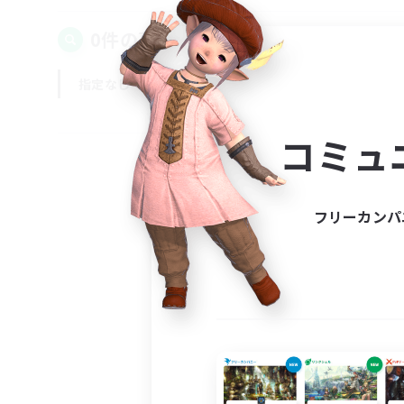
0件の募集が見つかりました！
指定なし
平日
週末
コミュ
フリーカンパ
募