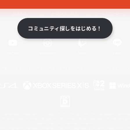
関連商品
e-STOREで購入
ゲームダウンロード
コミュニティ探しをはじめる！
Official Information
YouTube
Instagram
Twitch
LINE
著作権について
プライバシーポリシー
サポートセンター
ライセンス
ルール＆ポリシー
 Family Mark", "PlayStation", "PS5 logo", "PS5", "PS4 logo" and "PS4" are registered trademark
XBOX Sphere mark, the Series X|S logo and XBOX Series X|S are trademarks of the Microsoft gro
Nintendo Switch is a trademark of Nintendo.
ither a registered trademark or trademark of Microsoft Corporation in the United States and/or oth