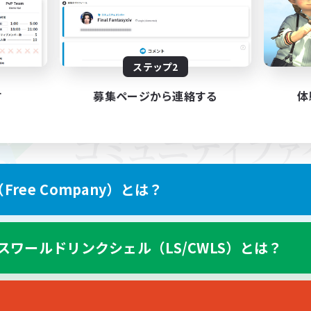
ステップ2
す
募集ページから連絡する
体
ree Company）とは？
スワールドリンクシェル（LS/CWLS）とは？
スマートフォン版へ