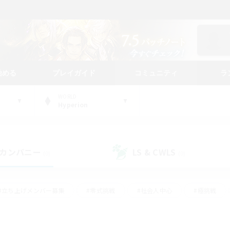
始める
プレイガイド
コミュニティ
ラ
WORLD
Hyperion
カンパニー
LS & CWLS
(0)
(0)
#立ち上げメンバー募集
#零式挑戦
#社会人中心
#極挑戦
#体験歓迎
#ロールプレイ
#ギャザラー中心
#クラフター中
て頑張る
#スクリーンショット撮影
#ミラプリ（ミラージュプリズム