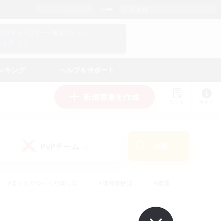
日本語
マイキャラクター情報をチェック！
ログイン
ンキング
ヘルプ＆サポート
新規募集を作成
リスト
ガイド
PvPチーム
検索
(0)
#まったりゆっくり楽しむ
#復帰者歓迎
#雑談
心
#演奏
#トレジャーハント
#ハウジング
）
#プレイヤー主催イベント