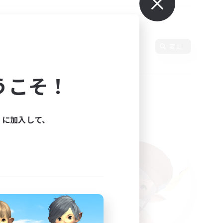
変更
うこそ！
ィに加入して、
た。