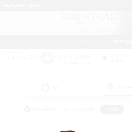
ニュース
FFXIVを
DATA CENTER
Primal
ALL
フリー
(0)
アピールタグ
#初心者/若葉歓迎
#絶挑戦
#なんでも楽しむ
#学生中心
#モブハント
#レベリング
#クリア目指し