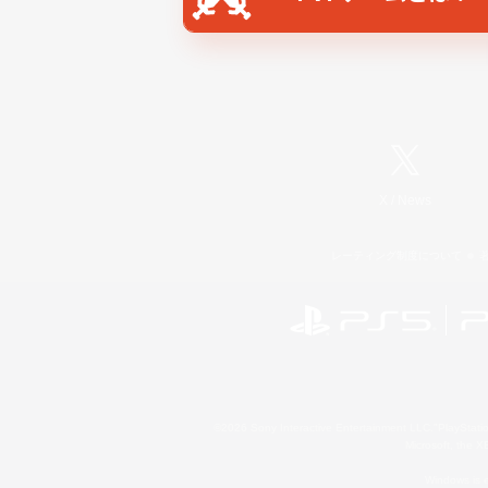
X
/
News
レーティング制度について
©2026 Sony Interactive Entertainment LLC."PlayStation
Microsoft, the 
Windows is e