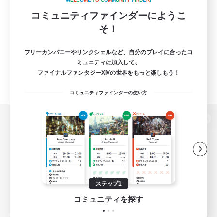
W
E
L
C
O
M
E
T
O
C
O
M
M
U
N
I
T
Y
F
I
N
D
E
R
!
コミュニティファインダーにようこ
そ！
フリーカンパニーやリンクシェルなど、自分のプレイに合ったコ
ミュニティに加入して、
ファイナルファンタジーXIVの世界をもっと楽しもう！
コミュニティファインダーの使い方
パソコン版へ
関連商品
e-STOREで購入
ステップ1
ゲームダウンロード
コミュニティを探す