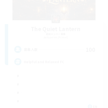
The Quiet Lantern
追加メンバー募集
Hyperion [Primal]
100
募集人数
Helpful and Relaxed FC
EN