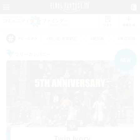
リスト
募集作成
#初心者/若葉歓迎
#絶挑戦
#零式挑戦
アピールタグ
フリーカンパニー
NEW
Twin Ivory