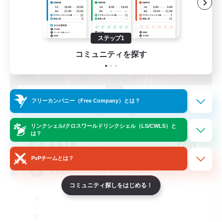
ステップ1
コミュニティを探す
Children of Dalamud
フリーカンパニー（Free Company）とは？
追加メンバー募集
Hyperion [Primal]
リンクシェル/クロスワールドリンクシェル（LS/CWLS）と
は？
100
募集人数
PvPチームとは？
Weekend 15% fc buffs boom
コミュニティ探しをはじめる！