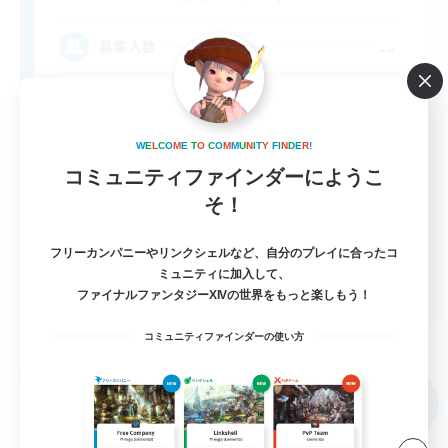
--
募集人数
18+
W
E
L
C
O
M
E
T
O
C
O
M
M
U
N
I
T
Y
F
I
N
D
E
R
!
コミュニティファインダーにようこ
そ！
フリーカンパニーやリンクシェルなど、自分のプレイに合ったコ
ミュニティに加入して、
EN
ファイナルファンタジーXIVの世界をもっと楽しもう！
詳細を見る
募集期間: 2026/09/01 まで
コミュニティファインダーの使い方
フリーカンパニー
NEW