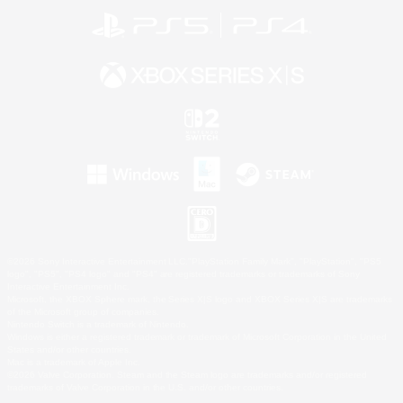
©2026 Sony Interactive Entertainment LLC."PlayStation Family Mark", "PlayStation", "PS5
logo", "PS5", "PS4 logo" and "PS4" are registered trademarks or trademarks of Sony
Interactive Entertainment Inc.
Microsoft, the XBOX Sphere mark, the Series X|S logo and XBOX Series X|S are trademarks
of the Microsoft group of companies.
Nintendo Switch is a trademark of Nintendo.
Windows is either a registered trademark or trademark of Microsoft Corporation in the United
States and/or other countries.
Mac is a trademark of Apple Inc.
©2026 Valve Corporation. Steam and the Steam logo are trademarks and/or registered
trademarks of Valve Corporation in the U.S. and/or other countries.