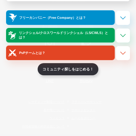
Official Information
フリーカンパニー（Free Company）とは？
/
X
News
YouTube
リンクシェル/クロスワールドリンクシェル（LS/CWLS）と
は？
PvPチームとは？
Instagram
Twitch
コミュニティ探しをはじめる！
LINE
Bluesky
レーティング制度について
プライバシーポリシー
著作権について
サポートセンター
ライセンス
ルール＆ポリシー
利用者情報の外部送信について