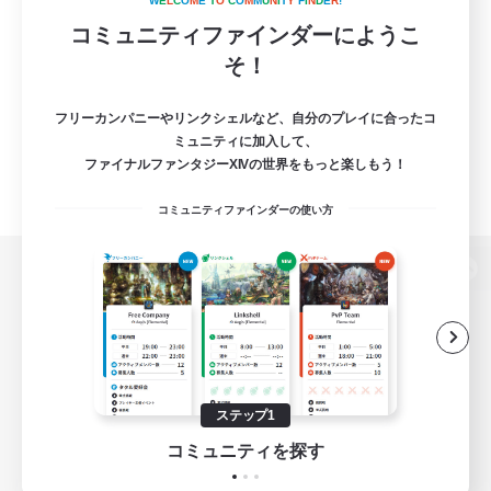
W
E
L
C
O
M
E
T
O
C
O
M
M
U
N
I
T
Y
F
I
N
D
E
R
!
コミュニティファインダーにようこ
そ！
フリーカンパニーやリンクシェルなど、自分のプレイに合ったコ
ミュニティに加入して、
ファイナルファンタジーXIVの世界をもっと楽しもう！
コミュニティファインダーの使い方
パソコン版へ
関連商品
e-STOREで購入
ステップ1
ゲームダウンロード
コミュニティを探す