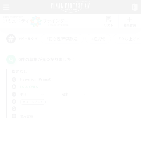
リスト
募集作成
#初心者/若葉歓迎
#絶挑戦
#立ち上げメ
アピールタグ
0件の募集が見つかりました！
指定なし
Hyperion (Primal)
LS & CWLS
平日
週末
＃ロールプレイ
使用言語