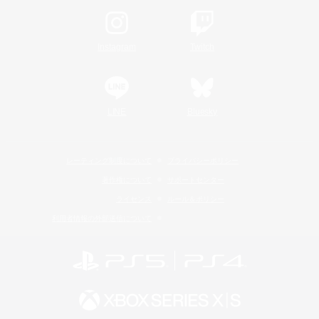
Instagram
Twitch
LINE
Bluesky
レーティング制度について
プライバシーポリシー
著作権について
サポートセンター
ライセンス
ルール＆ポリシー
利用者情報の外部送信について