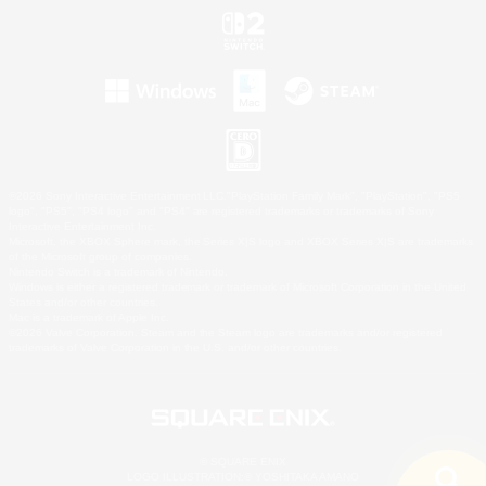
©2026 Sony Interactive Entertainment LLC."PlayStation Family Mark", "PlayStation", "PS5
logo", "PS5", "PS4 logo" and "PS4" are registered trademarks or trademarks of Sony
Interactive Entertainment Inc.
Microsoft, the XBOX Sphere mark, the Series X|S logo and XBOX Series X|S are trademarks
of the Microsoft group of companies.
Nintendo Switch is a trademark of Nintendo.
Windows is either a registered trademark or trademark of Microsoft Corporation in the United
States and/or other countries.
Mac is a trademark of Apple Inc.
©2026 Valve Corporation. Steam and the Steam logo are trademarks and/or registered
trademarks of Valve Corporation in the U.S. and/or other countries.
© SQUARE ENIX
LOGO ILLUSTRATION:© YOSHITAKA AMANO