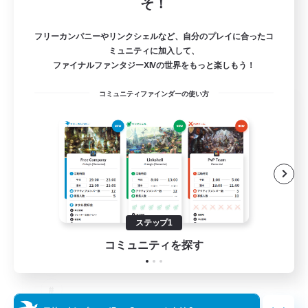
そ！
フリーカンパニーやリンクシェルなど、自分のプレイに合ったコ
ミュニティに加入して、
ファイナルファンタジーXIVの世界をもっと楽しもう！
コミュニティファインダーの使い方
The Old Guards
追加メンバー募集
Primal
100
募集人数
CROWN
ステップ1
コミュニティを探す