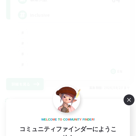
Inclusive
EN
詳細を見る
募集期間: 2026/08/23 まで
クロスワールドリンクシェル
W
E
L
C
O
M
E
T
O
C
O
M
M
U
N
I
T
Y
F
I
N
D
E
R
!
コミュニティファインダーにようこ