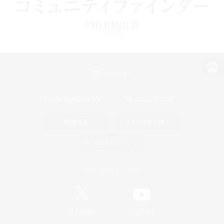
パソコン版へ
関連商品
e-STOREで購入
ゲームダウンロード
Official Information
/
X
News
YouTube