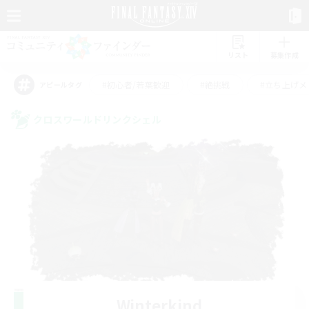
リスト
募集作成
#初心者/若葉歓迎
#絶挑戦
#立ち上げメ
アピールタグ
クロスワールドリンクシェル
Winterkind