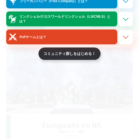
フリーカンパニー（Free Company）とは？
EN
リンクシェル/クロスワールドリンクシェル（LS/CWLS）と
は？
詳細を見る
募集期間: 2026/08/22 まで
PvPチームとは？
クロスワールドリンクシェル
コミュニティ探しをはじめる！
Europeans on NA
追加メンバー募集
Primal