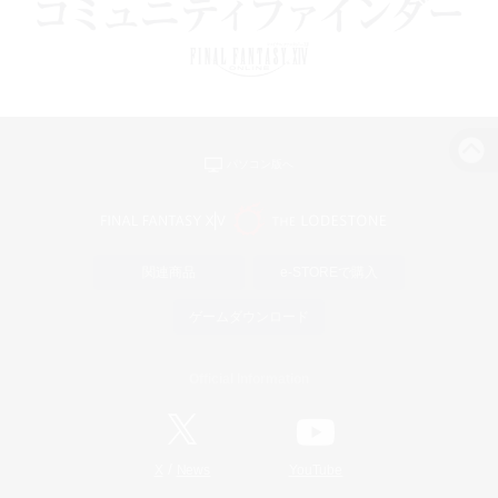
パソコン版へ
関連商品
e-STOREで購入
ゲームダウンロード
Official Information
/
X
News
YouTube