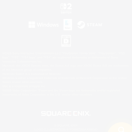
©2026 Sony Interactive Entertainment LLC."PlayStation Family Mark", "PlayStation", "PS5
logo", "PS5", "PS4 logo" and "PS4" are registered trademarks or trademarks of Sony
Interactive Entertainment Inc.
Microsoft, the XBOX Sphere mark, the Series X|S logo and XBOX Series X|S are trademarks
of the Microsoft group of companies.
Nintendo Switch is a trademark of Nintendo.
Windows is either a registered trademark or trademark of Microsoft Corporation in the United
States and/or other countries.
Mac is a trademark of Apple Inc.
©2026 Valve Corporation. Steam and the Steam logo are trademarks and/or registered
trademarks of Valve Corporation in the U.S. and/or other countries.
© SQUARE ENIX
LOGO ILLUSTRATION:© YOSHITAKA AMANO