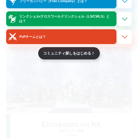
フリーカンパニー（Free Company）とは？
EN
リンクシェル/クロスワールドリンクシェル（LS/CWLS）と
は？
詳細を見る
募集期間: 2026/08/22 まで
PvPチームとは？
クロスワールドリンクシェル
コミュニティ探しをはじめる！
Europeans on NA
追加メンバー募集
Primal