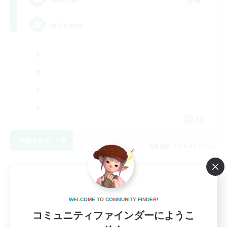
Inclusive
EN
詳細を見る
募集期間: 2026/08/23 まで
クロスワールドリンクシェル
W
E
L
C
O
M
E
T
O
C
O
M
M
U
N
I
T
Y
F
I
N
D
E
R
!
コミュニティファインダーにようこ