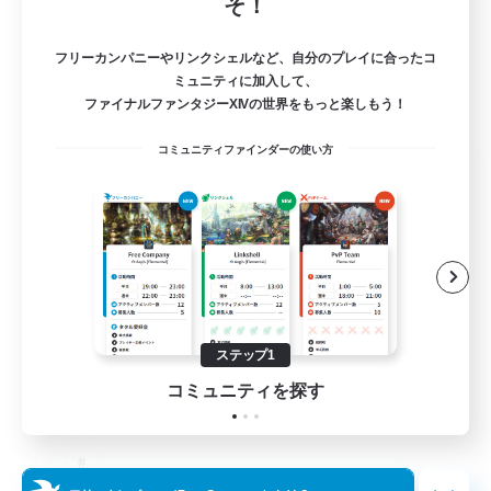
そ！
フリーカンパニーやリンクシェルなど、自分のプレイに合ったコ
ミュニティに加入して、
ファイナルファンタジーXIVの世界をもっと楽しもう！
コミュニティファインダーの使い方
The Old Guards
追加メンバー募集
Primal
100
募集人数
CROWN
ステップ1
コミュニティを探す