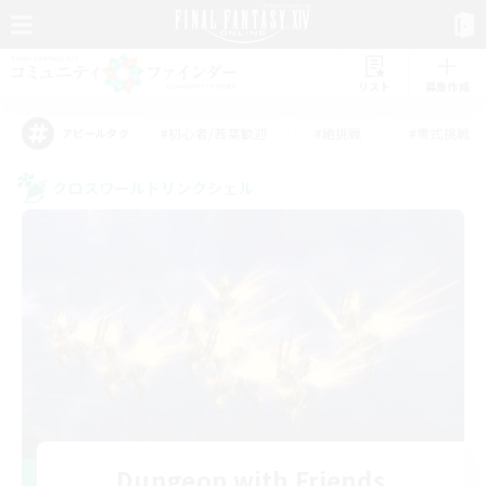
リスト
募集作成
#初心者/若葉歓迎
#絶挑戦
#零式挑戦
アピールタグ
クロスワールドリンクシェル
Dungeon with Friends