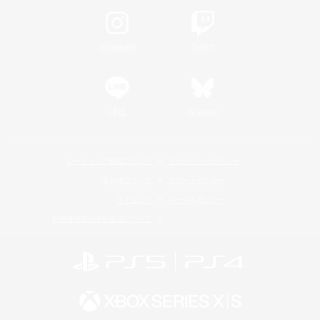
Instagram
Twitch
LINE
Bluesky
レーティング制度について
プライバシーポリシー
著作権について
サポートセンター
ライセンス
ルール＆ポリシー
利用者情報の外部送信について