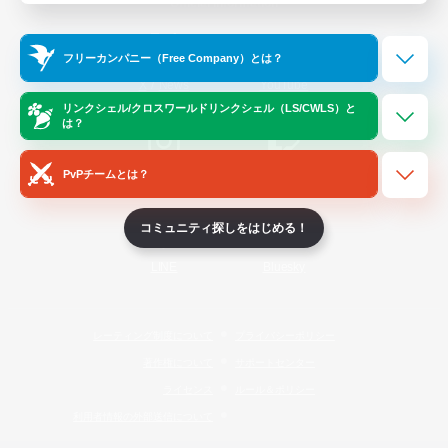
Official Information
フリーカンパニー（Free Company）とは？
/
X
News
YouTube
リンクシェル/クロスワールドリンクシェル（LS/CWLS）と
は？
PvPチームとは？
Instagram
Twitch
コミュニティ探しをはじめる！
LINE
Bluesky
レーティング制度について
プライバシーポリシー
著作権について
サポートセンター
ライセンス
ルール＆ポリシー
利用者情報の外部送信について