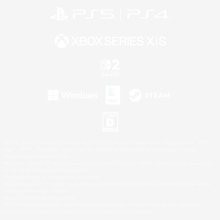
©2026 Sony Interactive Entertainment LLC."PlayStation Family Mark", "PlayStation", "PS5
logo", "PS5", "PS4 logo" and "PS4" are registered trademarks or trademarks of Sony
Interactive Entertainment Inc.
Microsoft, the XBOX Sphere mark, the Series X|S logo and XBOX Series X|S are trademarks
of the Microsoft group of companies.
Nintendo Switch is a trademark of Nintendo.
Windows is either a registered trademark or trademark of Microsoft Corporation in the United
States and/or other countries.
Mac is a trademark of Apple Inc.
©2026 Valve Corporation. Steam and the Steam logo are trademarks and/or registered
trademarks of Valve Corporation in the U.S. and/or other countries.