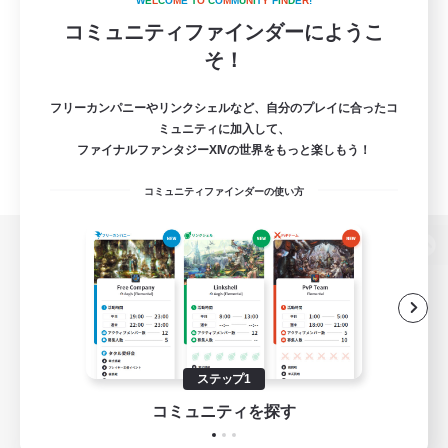
W
E
L
C
O
M
E
T
O
C
O
M
M
U
N
I
T
Y
F
I
N
D
E
R
!
コミュニティファインダーにようこ
そ！
フリーカンパニーやリンクシェルなど、自分のプレイに合ったコ
ミュニティに加入して、
ファイナルファンタジーXIVの世界をもっと楽しもう！
コミュニティファインダーの使い方
パソコン版へ
関連商品
e-STOREで購入
ステップ1
ゲームダウンロード
コミュニティを探す