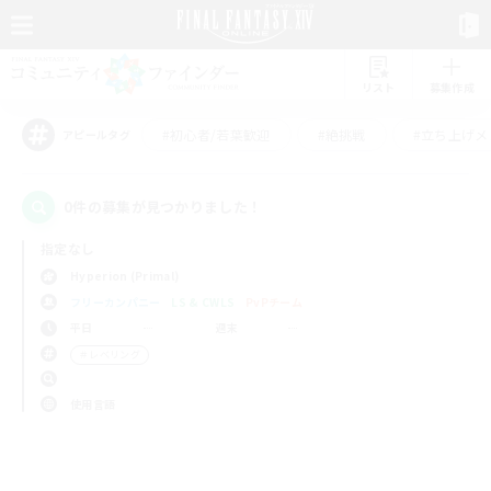
リスト
募集作成
#初心者/若葉歓迎
#絶挑戦
#立ち上げメ
アピールタグ
0件の募集が見つかりました！
指定なし
Hyperion (Primal)
フリーカンパニー
LS & CWLS
PvPチーム
平日
週末
＃レベリング
使用言語