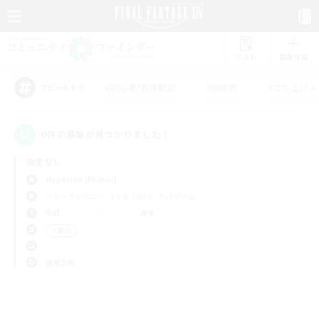
リスト
募集作成
#初心者/若葉歓迎
#絶挑戦
#立ち上げメ
アピールタグ
0件の募集が見つかりました！
指定なし
Hyperion (Primal)
フリーカンパニー
LS & CWLS
PvPチーム
平日
週末
＃雑談
使用言語