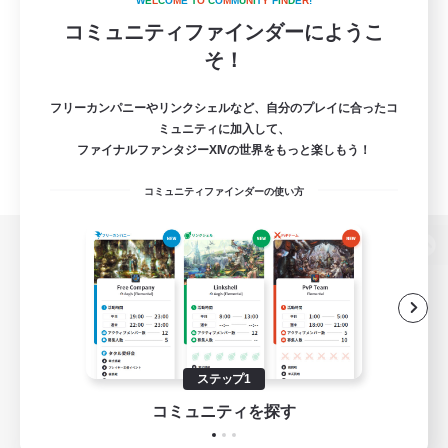
W
E
L
C
O
M
E
T
O
C
O
M
M
U
N
I
T
Y
F
I
N
D
E
R
!
コミュニティファインダーにようこ
そ！
フリーカンパニーやリンクシェルなど、自分のプレイに合ったコ
ミュニティに加入して、
ファイナルファンタジーXIVの世界をもっと楽しもう！
コミュニティファインダーの使い方
パソコン版へ
関連商品
e-STOREで購入
ステップ1
ゲームダウンロード
コミュニティを探す