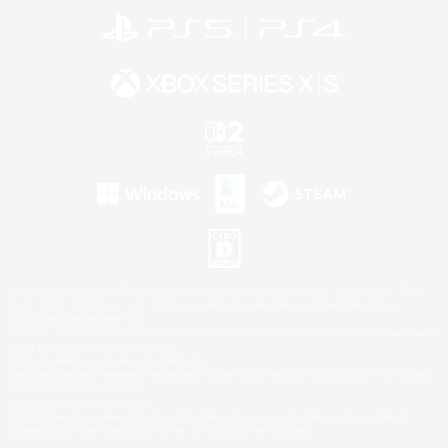
©2026 Sony Interactive Entertainment LLC."PlayStation Family Mark", "PlayStation", "PS5
logo", "PS5", "PS4 logo" and "PS4" are registered trademarks or trademarks of Sony
Interactive Entertainment Inc.
Microsoft, the XBOX Sphere mark, the Series X|S logo and XBOX Series X|S are trademarks
of the Microsoft group of companies.
Nintendo Switch is a trademark of Nintendo.
Windows is either a registered trademark or trademark of Microsoft Corporation in the United
States and/or other countries.
Mac is a trademark of Apple Inc.
©2026 Valve Corporation. Steam and the Steam logo are trademarks and/or registered
trademarks of Valve Corporation in the U.S. and/or other countries.