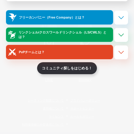
Official Information
フリーカンパニー（Free Company）とは？
/
X
News
YouTube
リンクシェル/クロスワールドリンクシェル（LS/CWLS）と
は？
PvPチームとは？
Instagram
Twitch
コミュニティ探しをはじめる！
LINE
Bluesky
レーティング制度について
プライバシーポリシー
著作権について
サポートセンター
ライセンス
ルール＆ポリシー
利用者情報の外部送信について