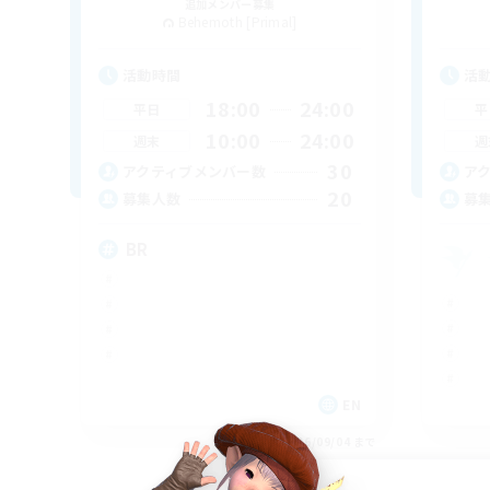
追加メンバー募集
Behemoth [Primal]
活動時間
活
18:00
24:00
平日
平
10:00
24:00
週末
週
30
アクティブメンバー数
ア
20
募集人数
募
BR
EN
募集期間: 2026/09/04 まで