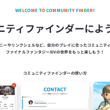
W
E
L
C
O
M
E
T
O
C
O
M
M
U
N
I
T
Y
F
I
N
D
E
R
!
カンパニー
フリーカンパニー
ニティファインダーによ
ニーやリンクシェルなど、自分のプレイに合ったコミュニテ
ファイナルファンタジーXIVの世界をもっと楽しもう！
Star Seekers
The Rune Knigh
追加メンバー募集
追加メンバー募集
Behemoth [Primal]
Behemoth [Primal]
コミュニティファインダーの使い方
動時間
活動時間
0:00
23:00
6:00
日
平日
0:00
23:00
6:00
末
週末
10
クティブメンバー数
アクティブメンバー数
80
集人数
募集人数