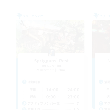
フリーカンパニー
フリー
Spriggans' Rest
追加メンバー募集
Behemoth [Primal]
活動時間
活
14:00
24:00
平日
平
0:00
23:00
週末
週
7
アクティブメンバー数
ア
10
募集人数
募