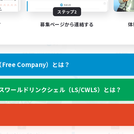
yone welcome!
Rune
ステップ2
す
募集ページから連絡する
体
EN
募集期間: 2026/09/03 まで
募集期間: 20
ree Company）とは？
カンパニー
フリーカンパニー
スワールドリンクシェル（LS/CWLS）とは？