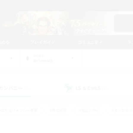
始める
プレイガイド
コミュニティ
ラ
WORLD
Behemoth
カンパニー
LS & CWLS
(19)
(15)
#立ち上げメンバー募集
#零式挑戦
#社会人中心
#まったり
体験歓迎
#クラフター中心
#ロールプレイ
#ギャザラー中心
ージュプリズム）
#スクリーンショット撮影
#クリア目指して頑張る