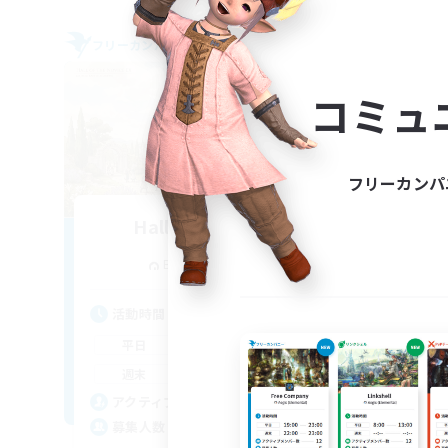
フリーカンパニー
フリー
コミュ
フリーカンパ
Hall of Novice EX
追加メンバー募集
Behemoth [Primal]
活動時間
活
0:00
23:00
平日
平
0:00
23:00
週末
週
50
アクティブメンバー数
ア
512
募集人数
募