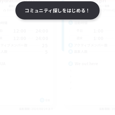
Hydration Station
Aogiri
追加メンバー募集
追加メンバー募集
コミュニティ探しをはじめる！
Behemoth [Primal]
Behemoth [Primal]
動時間
活動時間
12:00
24:00
1:00
日
平日
12:00
24:00
1:00
末
週末
25
クティブメンバー数
アクティブメンバー数
5
集人数
募集人数
QUA
We out here
EN
募集期間: 2026/08/29 まで
募集期間: 20