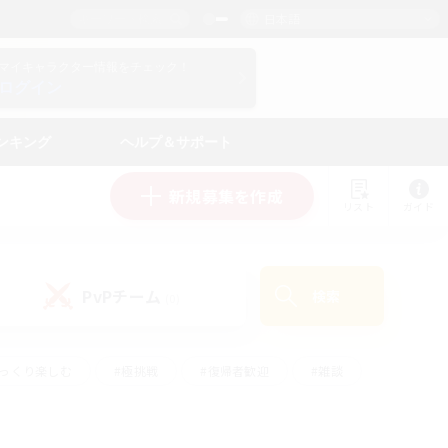
日本語
マイキャラクター情報をチェック！
ログイン
ンキング
ヘルプ＆サポート
新規募集を作成
リスト
ガイド
PvPチーム
検索
(0)
ゆっくり楽しむ
#極挑戦
#復帰者歓迎
#雑談
#ハウジング
#トレジャーハント
#レベリング
#プレイヤー主催イベント