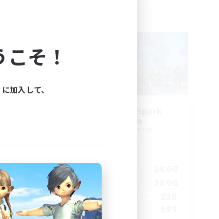
フリーカンパニー
NEW
うこそ！
ィに加入して、
ts
Brave Little Spark
追加メンバー募集
Behemoth [Primal]
活動時間
24:00
14:00
24:00
平日
24:00
8:00
24:00
週末
40
230
アクティブメンバー数
--
999
募集人数