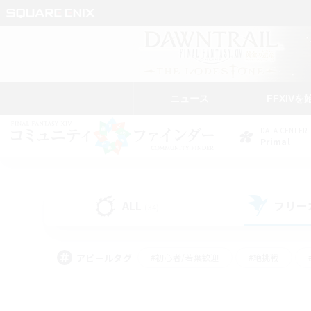
ニュース
FFXIVを
DATA CENTER
Primal
ALL
フリー
(34)
アピールタグ
#初心者/若葉歓迎
#絶挑戦
#学生中心
#なんでも楽しむ
#モブハント
#
#演奏
#ミラプリ（ミラ