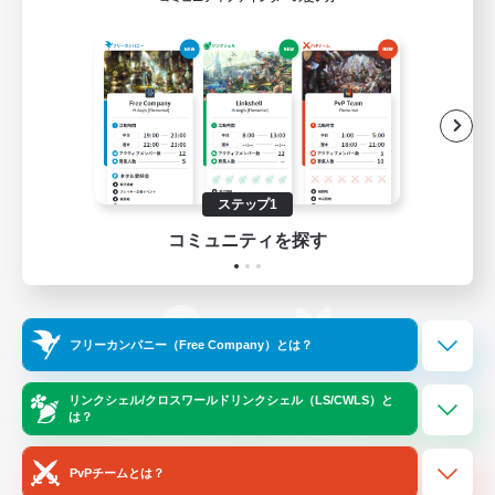
ゲームダウンロード
Official Information
/
X
News
YouTube
ステップ1
コミュニティを探す
Instagram
Twitch
フリーカンパニー（Free Company）とは？
LINE
Bluesky
リンクシェル/クロスワールドリンクシェル（LS/CWLS）と
は？
レーティング制度について
プライバシーポリシー
著作権について
サポートセンター
PvPチームとは？