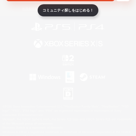
ライセンス
ルール＆ポリシー
利用者情報の外部送信について
コミュニティ探しをはじめる！
©2026 Sony Interactive Entertainment LLC."PlayStation Family Mark", "PlayStation", "PS5
logo", "PS5", "PS4 logo" and "PS4" are registered trademarks or trademarks of Sony
Interactive Entertainment Inc.
Microsoft, the XBOX Sphere mark, the Series X|S logo and XBOX Series X|S are trademarks
of the Microsoft group of companies.
Nintendo Switch is a trademark of Nintendo.
Windows is either a registered trademark or trademark of Microsoft Corporation in the United