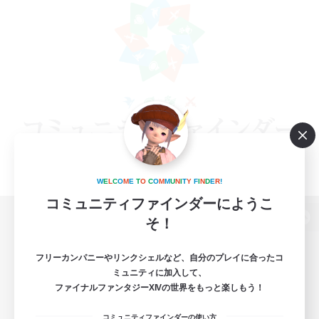
W
E
L
C
O
M
E
T
O
C
O
M
M
U
N
I
T
Y
F
I
N
D
E
R
!
コミュニティファインダーにようこ
そ！
パソコン版へ
フリーカンパニーやリンクシェルなど、自分のプレイに合ったコ
ミュニティに加入して、
ファイナルファンタジーXIVの世界をもっと楽しもう！
関連商品
e-STOREで購入
コミュニティファインダーの使い方