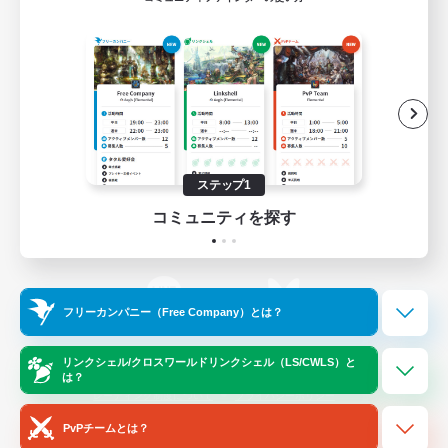
ゲームダウンロード
Official Information
/
X
News
YouTube
ステップ1
コミュニティを探す
Instagram
Twitch
フリーカンパニー（Free Company）とは？
LINE
Bluesky
リンクシェル/クロスワールドリンクシェル（LS/CWLS）と
は？
レーティング制度について
プライバシーポリシー
著作権について
サポートセンター
PvPチームとは？