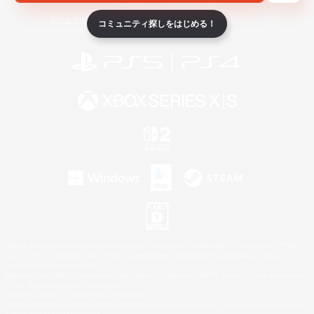
ライセンス
ルール＆ポリシー
利用者情報の外部送信について
コミュニティ探しをはじめる！
©2026 Sony Interactive Entertainment LLC."PlayStation Family Mark", "PlayStation", "PS5
logo", "PS5", "PS4 logo" and "PS4" are registered trademarks or trademarks of Sony
Interactive Entertainment Inc.
Microsoft, the XBOX Sphere mark, the Series X|S logo and XBOX Series X|S are trademarks
of the Microsoft group of companies.
Nintendo Switch is a trademark of Nintendo.
Windows is either a registered trademark or trademark of Microsoft Corporation in the United