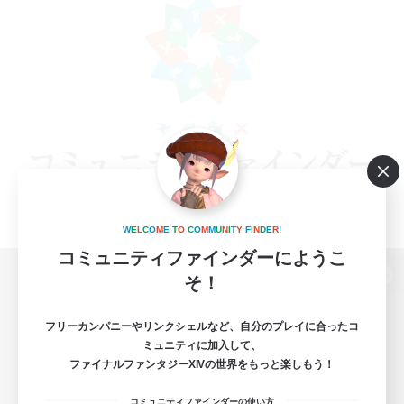
W
E
L
C
O
M
E
T
O
C
O
M
M
U
N
I
T
Y
F
I
N
D
E
R
!
コミュニティファインダーにようこ
そ！
パソコン版へ
フリーカンパニーやリンクシェルなど、自分のプレイに合ったコ
ミュニティに加入して、
ファイナルファンタジーXIVの世界をもっと楽しもう！
関連商品
e-STOREで購入
コミュニティファインダーの使い方