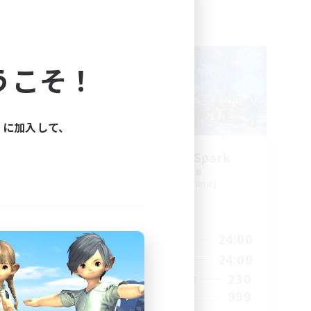
フリーカンパニー
NEW
うこそ！
ィに加入して、
ts
Brave Little Spark
追加メンバー募集
Behemoth [Primal]
活動時間
24:00
14:00
24:00
平日
24:00
8:00
24:00
週末
40
230
アクティブメンバー数
--
999
募集人数