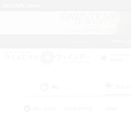
ニュース
FFXIVを
DATA CENTER
Primal
ALL
フリー
(34)
アピールタグ
#初心者/若葉歓迎
#絶挑戦
#学生中心
#なんでも楽しむ
#モブハント
#
#演奏
#ミラプリ（ミラ