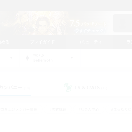
始める
プレイガイド
コミュニティ
ラ
WORLD
Behemoth
カンパニー
LS & CWLS
(19)
(15)
#立ち上げメンバー募集
#零式挑戦
#社会人中心
#まったり
体験歓迎
#クラフター中心
#ロールプレイ
#ギャザラー中心
ージュプリズム）
#スクリーンショット撮影
#クリア目指して頑張る