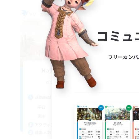
フリーカンパニー
フリー
コミュ
フリーカンパ
Hall of Novice EX
追加メンバー募集
Behemoth [Primal]
活動時間
活
0:00
23:00
平日
平
0:00
23:00
週末
週
50
アクティブメンバー数
ア
512
募集人数
募