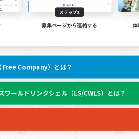
yone welcome!
Rune
ステップ2
す
募集ページから連絡する
体
EN
募集期間: 2026/09/03 まで
募集期間: 20
ree Company）とは？
カンパニー
フリーカンパニー
スワールドリンクシェル（LS/CWLS）とは？