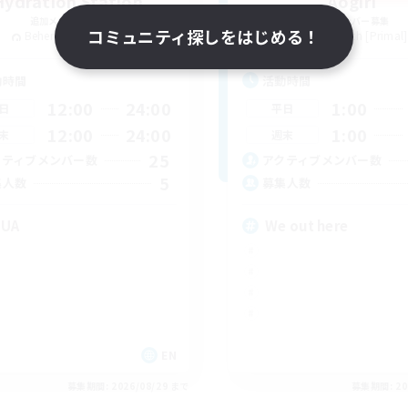
Hydration Station
Aogiri
追加メンバー募集
追加メンバー募集
コミュニティ探しをはじめる！
Behemoth [Primal]
Behemoth [Primal]
動時間
活動時間
12:00
24:00
1:00
日
平日
12:00
24:00
1:00
末
週末
25
クティブメンバー数
アクティブメンバー数
5
集人数
募集人数
QUA
We out here
EN
募集期間: 2026/08/29 まで
募集期間: 20