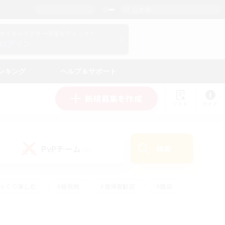
日本語
マイキャラクター情報をチェック！
ログイン
ンキング
ヘルプ＆サポート
新規募集を作成
リスト
ガイド
PvPチーム
検索
(0)
ゆっくり楽しむ
#極挑戦
#復帰者歓迎
#雑談
#ハウジング
#トレジャーハント
#レベリング
#プレイヤー主催イベント