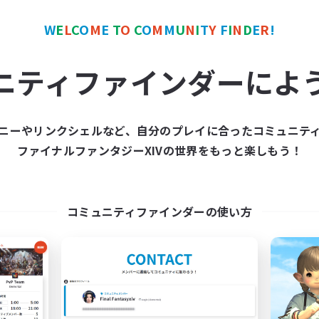
W
E
L
C
O
M
E
T
O
C
O
M
M
U
N
I
T
Y
F
I
N
D
E
R
!
カンパニー
フリーカンパニー
ニティファインダーによ
ニーやリンクシェルなど、自分のプレイに合ったコミュニテ
ファイナルファンタジーXIVの世界をもっと楽しもう！
Star Seekers
The Rune Knigh
追加メンバー募集
追加メンバー募集
Behemoth [Primal]
Behemoth [Primal]
コミュニティファインダーの使い方
動時間
活動時間
0:00
23:00
6:00
日
平日
0:00
23:00
6:00
末
週末
10
クティブメンバー数
アクティブメンバー数
80
集人数
募集人数