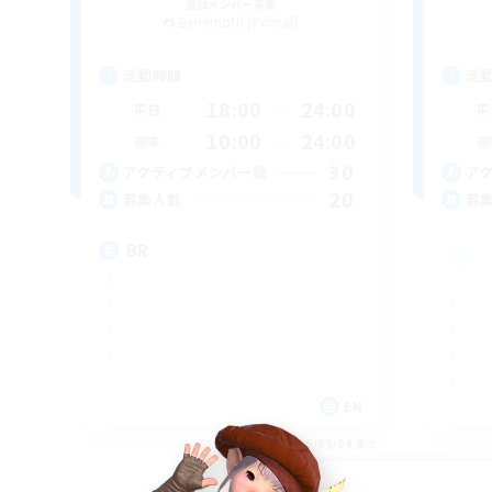
追加メンバー募集
Behemoth [Primal]
活動時間
活
18:00
24:00
平日
平
10:00
24:00
週末
週
30
アクティブメンバー数
ア
20
募集人数
募
BR
EN
募集期間: 2026/09/04 まで