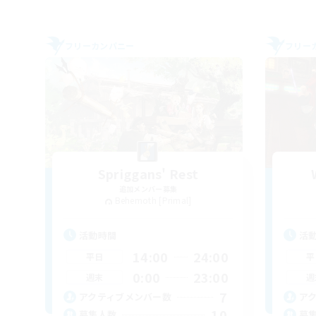
フリーカンパニー
フリー
Spriggans' Rest
追加メンバー募集
Behemoth [Primal]
活動時間
活
14:00
24:00
平日
平
0:00
23:00
週末
週
7
アクティブメンバー数
ア
10
募集人数
募