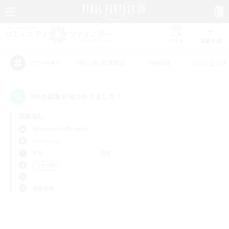
リスト
募集作成
#初心者/若葉歓迎
#絶挑戦
#立ち上げメ
アピールタグ
0件の募集が見つかりました！
指定なし
Behemoth (Primal)
PvPチーム
平日
週末
＃極挑戦
使用言語