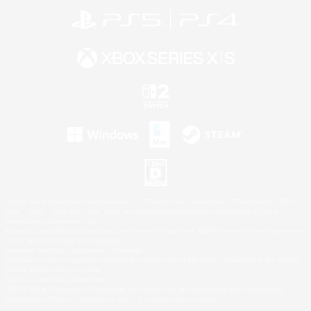
©2026 Sony Interactive Entertainment LLC."PlayStation Family Mark", "PlayStation", "PS5
logo", "PS5", "PS4 logo" and "PS4" are registered trademarks or trademarks of Sony
Interactive Entertainment Inc.
Microsoft, the XBOX Sphere mark, the Series X|S logo and XBOX Series X|S are trademarks
of the Microsoft group of companies.
Nintendo Switch is a trademark of Nintendo.
Windows is either a registered trademark or trademark of Microsoft Corporation in the United
States and/or other countries.
Mac is a trademark of Apple Inc.
©2026 Valve Corporation. Steam and the Steam logo are trademarks and/or registered
trademarks of Valve Corporation in the U.S. and/or other countries.