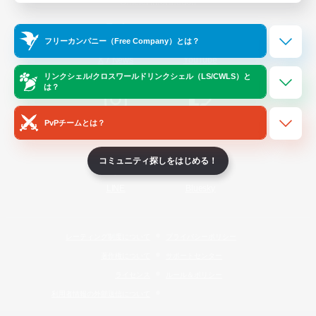
Official Information
フリーカンパニー（Free Company）とは？
/
X
News
YouTube
リンクシェル/クロスワールドリンクシェル（LS/CWLS）と
は？
PvPチームとは？
Instagram
Twitch
コミュニティ探しをはじめる！
LINE
Bluesky
レーティング制度について
プライバシーポリシー
著作権について
サポートセンター
ライセンス
ルール＆ポリシー
利用者情報の外部送信について