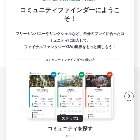
W
E
L
C
O
M
E
T
O
C
O
M
M
U
N
I
T
Y
F
I
N
D
E
R
!
コミュニティファインダーにようこ
そ！
フリーカンパニーやリンクシェルなど、自分のプレイに合ったコ
ミュニティに加入して、
ファイナルファンタジーXIVの世界をもっと楽しもう！
コミュニティファインダーの使い方
パソコン版へ
関連商品
e-STOREで購入
ステップ1
ゲームダウンロード
コミュニティを探す