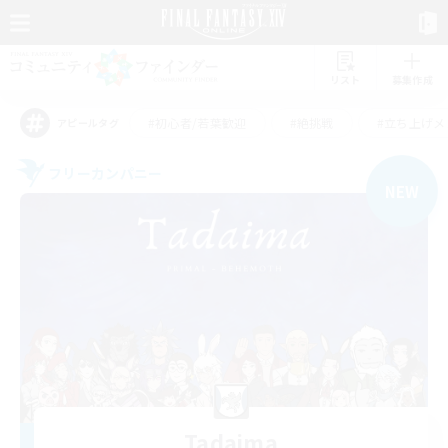
リスト
募集作成
#初心者/若葉歓迎
#絶挑戦
#立ち上げメ
アピールタグ
フリーカンパニー
NEW
Tadaima