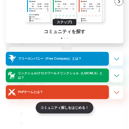
ステップ1
コミュニティを探す
Toca do coelho
フリーカンパニー（Free Company）とは？
追加メンバー募集
Behemoth [Primal]
リンクシェル/クロスワールドリンクシェル（LS/CWLS）と
は？
20
募集人数
PvPチームとは？
BR
コミュニティ探しをはじめる！