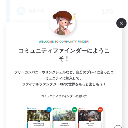
100
募集人数
#ANYONE WELCOME
W
E
L
C
O
M
E
T
O
C
O
M
M
U
N
I
T
Y
F
I
N
D
E
R
!
コミュニティファインダーにようこ
そ！
フリーカンパニーやリンクシェルなど、自分のプレイに合ったコ
EN
ミュニティに加入して、
ファイナルファンタジーXIVの世界をもっと楽しもう！
詳細を見る
募集期間: 2026/09/05 まで
コミュニティファインダーの使い方
フリーカンパニー