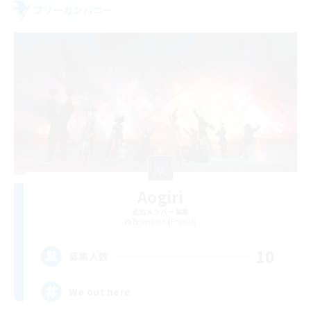
フリーカンパニー
Aogiri
追加メンバー募集
Behemoth [Primal]
10
募集人数
We out here