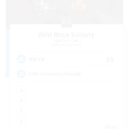
Wild Rose Society
追加メンバー募集
Behemoth [Primal]
15
募集人数
LGBT+/Disability friendly
EN