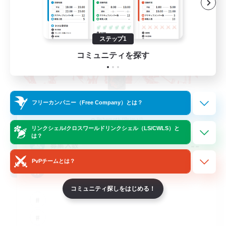
ステップ1
コミュニティを探す
The Rune Knights
フリーカンパニー（Free Company）とは？
追加メンバー募集
Behemoth [Primal]
リンクシェル/クロスワールドリンクシェル（LS/CWLS）と
は？
--
募集人数
PvPチームとは？
Rune
コミュニティ探しをはじめる！