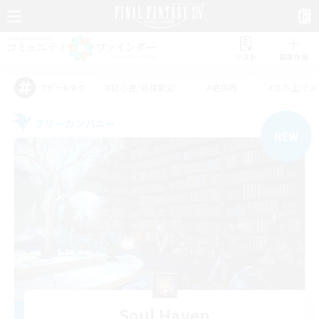
リスト
募集作成
#初心者/若葉歓迎
#絶挑戦
#立ち上げメ
アピールタグ
フリーカンパニー
NEW
Soul Haven