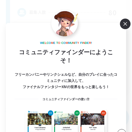
80
募集人数
Anyone welcome!
W
E
L
C
O
M
E
T
O
C
O
M
M
U
N
I
T
Y
F
I
N
D
E
R
!
コミュニティファインダーにようこ
そ！
フリーカンパニーやリンクシェルなど、自分のプレイに合ったコ
ミュニティに加入して、
EN
ファイナルファンタジーXIVの世界をもっと楽しもう！
詳細を見る
募集期間: 2026/09/03 まで
コミュニティファインダーの使い方
フリーカンパニー
NEW