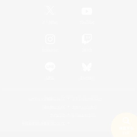
/
X
News
YouTube
Instagram
Twitch
LINE
Bluesky
レーティング制度について
プライバシーポリシー
著作権について
サポートセンター
ライセンス
ルール＆ポリシー
利用者情報の外部送信について
検索する
19件