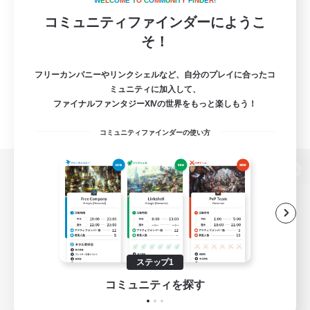
W
E
L
C
O
M
E
T
O
C
O
M
M
U
N
I
T
Y
F
I
N
D
E
R
!
コミュニティファインダーにようこ
そ！
フリーカンパニーやリンクシェルなど、自分のプレイに合ったコ
ミュニティに加入して、
ファイナルファンタジーXIVの世界をもっと楽しもう！
コミュニティファインダーの使い方
パソコン版へ
関連商品
e-STOREで購入
ステップ1
ゲームダウンロード
コミュニティを探す