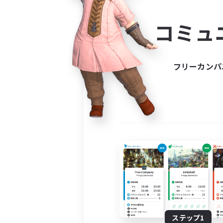
コミ
コミュ
コミュニ
自分に合っ
フリーカンパ
ステップ1