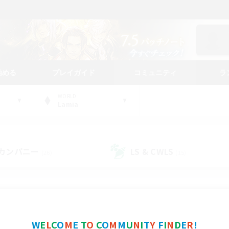
始める
プレイガイド
コミュニティ
ラ
WORLD
Lamia
カンパニー
LS & CWLS
(26)
(15)
コミュニティファインダー
W
E
L
C
O
M
E
T
O
C
O
M
M
U
N
I
T
Y
F
I
N
D
E
R
!