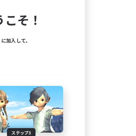
よう！
うこそ！
できます。
と楽しもう！
ィに加入して、
ステップ3