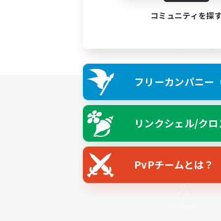
コミュニティを探
フリーカンパニー（F
リンクシェル/クロ
PvPチームとは？
X
/
News