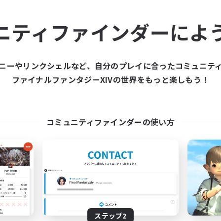
ュニティメンバーを集め
ニティファインダーによ
ティファインダーは、一緒に冒険する仲間を募集することが
た仲間を集めて、ファイナルファンタジーXIVの世界をもっ
ニーやリンクシェルなど、自分のプレイに合ったコミュニテ
ファイナルファンタジーXIVの世界をもっと楽しもう！
新規募集を作成する
コミュニティファインダーの使い方
ステップ2