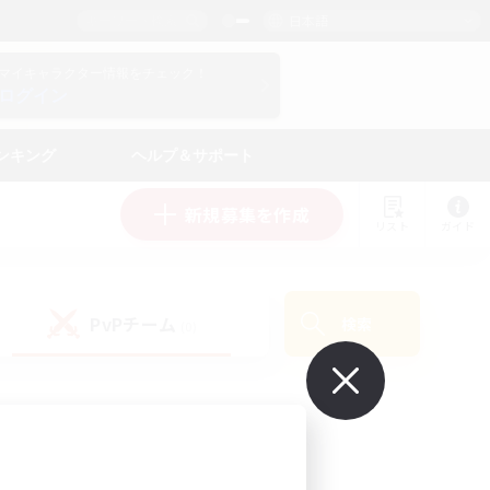
日本語
マイキャラクター情報をチェック！
ログイン
ンキング
ヘルプ＆サポート
新規募集を作成
リスト
ガイド
PvPチーム
検索
(0)
で