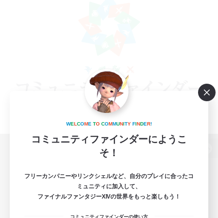
W
E
L
C
O
M
E
T
O
C
O
M
M
U
N
I
T
Y
F
I
N
D
E
R
!
コミュニティファインダーにようこ
そ！
パソコン版へ
フリーカンパニーやリンクシェルなど、自分のプレイに合ったコ
ミュニティに加入して、
ファイナルファンタジーXIVの世界をもっと楽しもう！
関連商品
e-STOREで購入
コミュニティファインダーの使い方