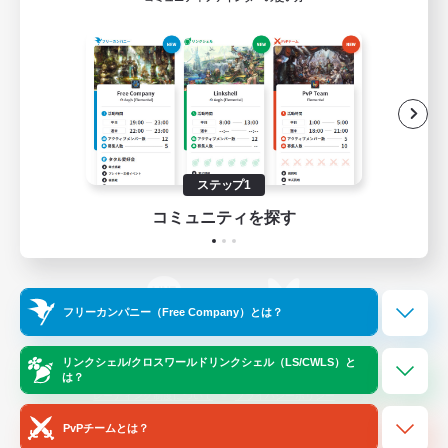
ゲームダウンロード
Official Information
/
X
News
YouTube
ステップ1
コミュニティを探す
Instagram
Twitch
フリーカンパニー（Free Company）とは？
LINE
Bluesky
リンクシェル/クロスワールドリンクシェル（LS/CWLS）と
は？
レーティング制度について
プライバシーポリシー
著作権について
サポートセンター
PvPチームとは？