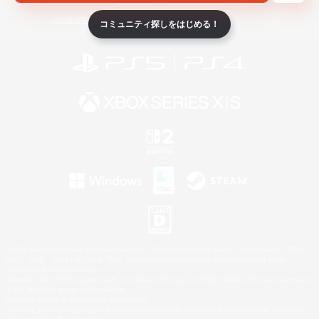
ライセンス
ルール＆ポリシー
利用者情報の外部送信について
コミュニティ探しをはじめる！
©2026 Sony Interactive Entertainment LLC."PlayStation Family Mark", "PlayStation", "PS5
logo", "PS5", "PS4 logo" and "PS4" are registered trademarks or trademarks of Sony
Interactive Entertainment Inc.
Microsoft, the XBOX Sphere mark, the Series X|S logo and XBOX Series X|S are trademarks
of the Microsoft group of companies.
Nintendo Switch is a trademark of Nintendo.
Windows is either a registered trademark or trademark of Microsoft Corporation in the United