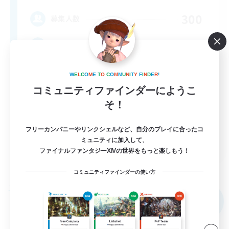
300
募集人数
Everyone is welcome!
W
E
L
C
O
M
E
T
O
C
O
M
M
U
N
I
T
Y
F
I
N
D
E
R
!
コミュニティファインダーにようこ
そ！
フリーカンパニーやリンクシェルなど、自分のプレイに合ったコ
EN
ミュニティに加入して、
ファイナルファンタジーXIVの世界をもっと楽しもう！
詳細を見る
募集期間: 2026/09/06 まで
コミュニティファインダーの使い方
フリーカンパニー
NEW