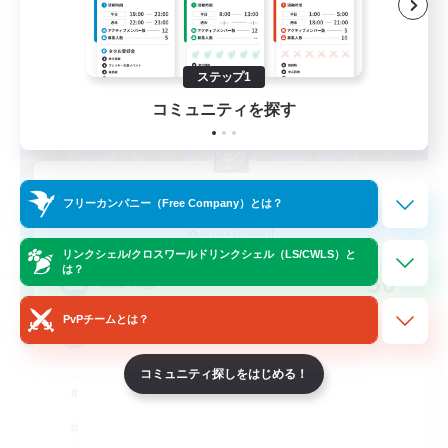
ステップ1
コミュニティを探す
Fortune Makers
フリーカンパニー（Free Company）とは？
追加メンバー募集
Lamia [Primal]
リンクシェル/クロスワールドリンクシェル（LS/CWLS）と
は？
50
募集人数
PvPチームとは？
Work-life Balance ⭐
コミュニティ探しをはじめる！