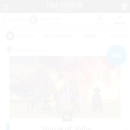
リスト
募集作成
#初心者/若葉歓迎
#絶挑戦
#立ち上げメ
アピールタグ
フリーカンパニー
NEW
House of Shibe