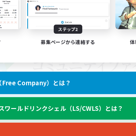
ステップ2
す
募集ページから連絡する
体
ree Company）とは？
スワールドリンクシェル（LS/CWLS）とは？
スマートフォン版へ