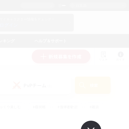
日本語
マイキャラクター情報をチェック！
ログイン
ンキング
ヘルプ＆サポート
新規募集を作成
リスト
ガイド
PvPチーム
検索
(0)
ゆっくり楽しむ
#極挑戦
#復帰者歓迎
#雑談
ルプレイ
#トレジャーハント
#レベリング
して頑張る
#プレイヤー主催イベント