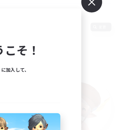
使用言語
変更
うこそ！
ィに加入して、
た。