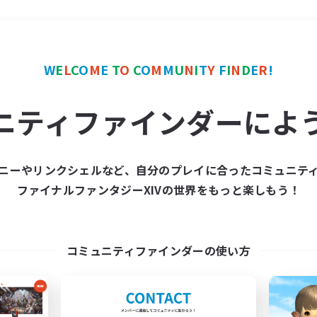
＃クリア目指して頑張る
W
E
L
C
O
M
E
T
O
C
O
M
M
U
N
I
T
Y
F
I
N
D
E
R
!
ニティファインダーによ
ニーやリンクシェルなど、自分のプレイに合ったコミュニテ
ファイナルファンタジーXIVの世界をもっと楽しもう！
募集数 0件
集が見つかりませんでし
コミュニティファインダーの使い方
条件を変えて検索してみるでっす！