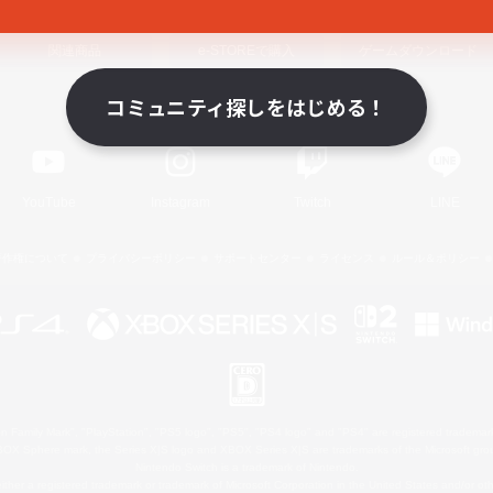
関連商品
e-STOREで購入
ゲームダウンロード
コミュニティ探しをはじめる！
Official Information
YouTube
Instagram
Twitch
LINE
著作権について
プライバシーポリシー
サポートセンター
ライセンス
ルール＆ポリシー
 Family Mark", "PlayStation", "PS5 logo", "PS5", "PS4 logo" and "PS4" are registered trademark
XBOX Sphere mark, the Series X|S logo and XBOX Series X|S are trademarks of the Microsoft gro
Nintendo Switch is a trademark of Nintendo.
ither a registered trademark or trademark of Microsoft Corporation in the United States and/or oth