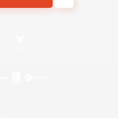
Bluesky
利用者情報の外部送信について
s or trademarks of Sony Interactive Entertainment Inc.
up of companies.
er countries.