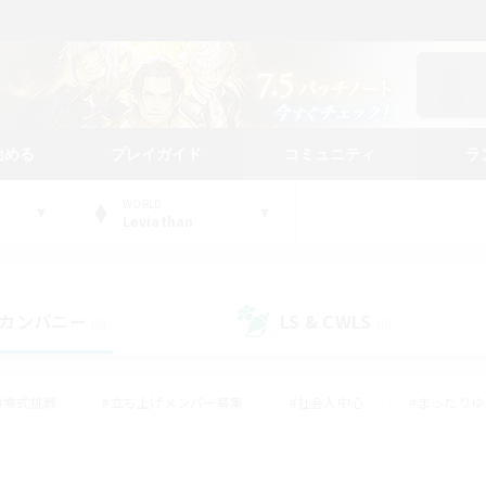
始める
プレイガイド
コミュニティ
ラ
WORLD
Leviathan
カンパニー
LS & CWLS
(0)
(0)
#零式挑戦
#立ち上げメンバー募集
#社会人中心
#まったり
#体験歓迎
#クラフター中心
#ギャザラー中心
#ロー
ング
#演奏
#ミラプリ（ミラージュプリズム）
#クリア目指