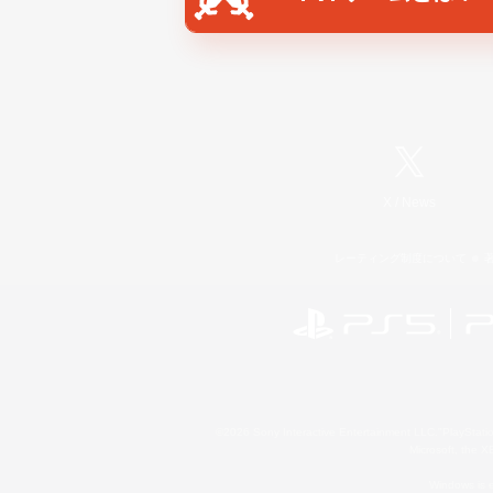
X
/
News
レーティング制度について
©2026 Sony Interactive Entertainment LLC."PlayStation
Microsoft, the 
Windows is e