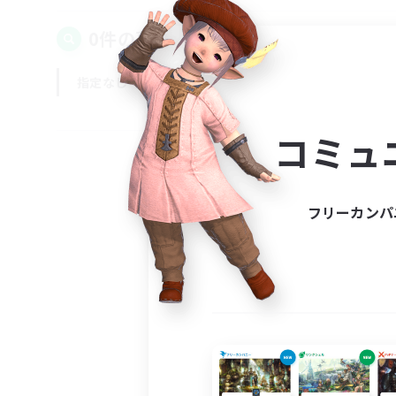
0件の募集が見つかりました！
指定なし
平日
週末
コミュ
フリーカンパ
募