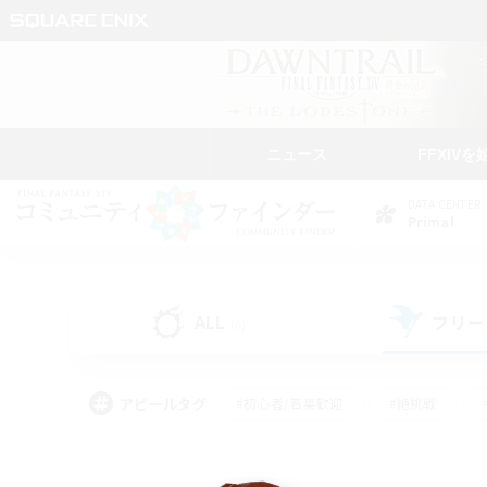
ニュース
FFXIVを
DATA CENTER
Primal
ALL
フリー
(0)
アピールタグ
#初心者/若葉歓迎
#絶挑戦
#モブハント
#学生中心
#なんでも楽しむ
#スクリーンショット撮影
#ハウジ