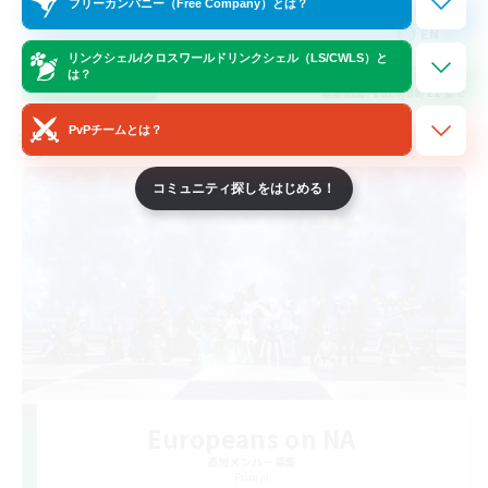
フリーカンパニー（Free Company）とは？
EN
リンクシェル/クロスワールドリンクシェル（LS/CWLS）と
は？
詳細を見る
募集期間: 2026/08/22 まで
PvPチームとは？
クロスワールドリンクシェル
コミュニティ探しをはじめる！
Europeans on NA
追加メンバー募集
Primal