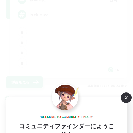
Inclusive
EN
詳細を見る
募集期間: 2026/08/23 まで
クロスワールドリンクシェル
W
E
L
C
O
M
E
T
O
C
O
M
M
U
N
I
T
Y
F
I
N
D
E
R
!
コミュニティファインダーにようこ