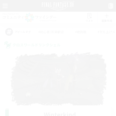
リスト
募集作成
#初心者/若葉歓迎
#絶挑戦
#立ち上げメ
アピールタグ
クロスワールドリンクシェル
Winterkind