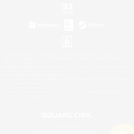
©2026 Sony Interactive Entertainment LLC."PlayStation Family Mark", "PlayStation", "PS5
logo", "PS5", "PS4 logo" and "PS4" are registered trademarks or trademarks of Sony
Interactive Entertainment Inc.
Microsoft, the XBOX Sphere mark, the Series X|S logo and XBOX Series X|S are trademarks
of the Microsoft group of companies.
Nintendo Switch is a trademark of Nintendo.
Windows is either a registered trademark or trademark of Microsoft Corporation in the United
States and/or other countries.
Mac is a trademark of Apple Inc.
©2026 Valve Corporation. Steam and the Steam logo are trademarks and/or registered
trademarks of Valve Corporation in the U.S. and/or other countries.
© SQUARE ENIX
LOGO ILLUSTRATION:© YOSHITAKA AMANO