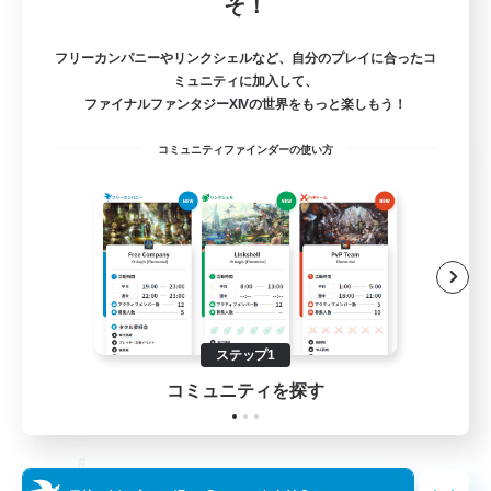
そ！
フリーカンパニーやリンクシェルなど、自分のプレイに合ったコ
ミュニティに加入して、
ファイナルファンタジーXIVの世界をもっと楽しもう！
コミュニティファインダーの使い方
The Old Guards
追加メンバー募集
Primal
100
募集人数
CROWN
ステップ1
コミュニティを探す