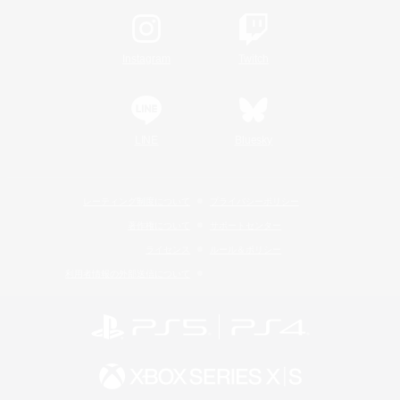
Instagram
Twitch
LINE
Bluesky
レーティング制度について
プライバシーポリシー
著作権について
サポートセンター
ライセンス
ルール＆ポリシー
利用者情報の外部送信について