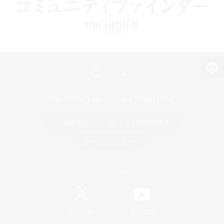
パソコン版へ
関連商品
e-STOREで購入
ゲームダウンロード
Official Information
/
X
News
YouTube