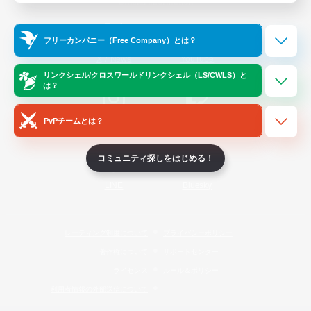
Official Information
フリーカンパニー（Free Company）とは？
/
X
News
YouTube
リンクシェル/クロスワールドリンクシェル（LS/CWLS）と
は？
PvPチームとは？
Instagram
Twitch
コミュニティ探しをはじめる！
LINE
Bluesky
レーティング制度について
プライバシーポリシー
著作権について
サポートセンター
ライセンス
ルール＆ポリシー
利用者情報の外部送信について