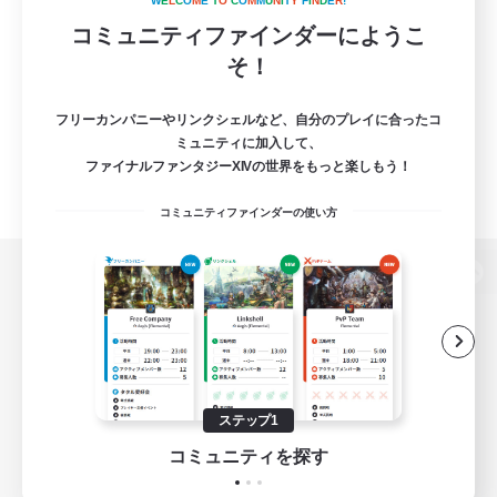
W
E
L
C
O
M
E
T
O
C
O
M
M
U
N
I
T
Y
F
I
N
D
E
R
!
コミュニティファインダーにようこ
そ！
フリーカンパニーやリンクシェルなど、自分のプレイに合ったコ
ミュニティに加入して、
ファイナルファンタジーXIVの世界をもっと楽しもう！
コミュニティファインダーの使い方
パソコン版へ
関連商品
e-STOREで購入
ステップ1
ゲームダウンロード
コミュニティを探す