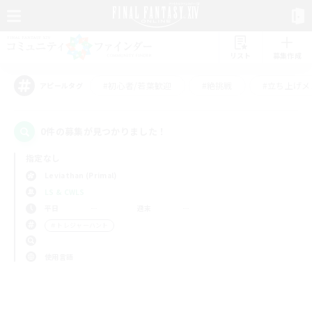
リスト
募集作成
#初心者/若葉歓迎
#絶挑戦
#立ち上げメ
アピールタグ
0件の募集が見つかりました！
指定なし
Leviathan (Primal)
LS & CWLS
平日
週末
＃トレジャーハント
使用言語