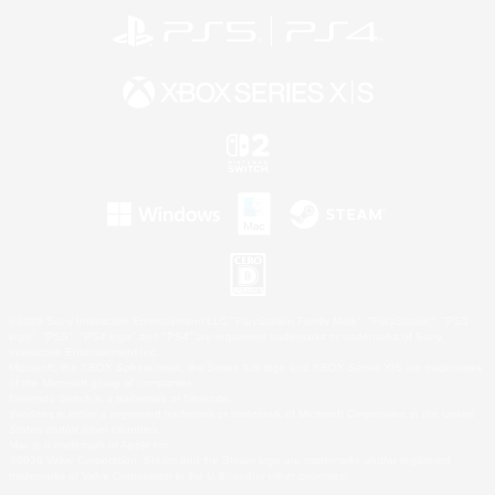
©2026 Sony Interactive Entertainment LLC."PlayStation Family Mark", "PlayStation", "PS5
logo", "PS5", "PS4 logo" and "PS4" are registered trademarks or trademarks of Sony
Interactive Entertainment Inc.
Microsoft, the XBOX Sphere mark, the Series X|S logo and XBOX Series X|S are trademarks
of the Microsoft group of companies.
Nintendo Switch is a trademark of Nintendo.
Windows is either a registered trademark or trademark of Microsoft Corporation in the United
States and/or other countries.
Mac is a trademark of Apple Inc.
©2026 Valve Corporation. Steam and the Steam logo are trademarks and/or registered
trademarks of Valve Corporation in the U.S. and/or other countries.