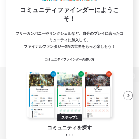
W
E
L
C
O
M
E
T
O
C
O
M
M
U
N
I
T
Y
F
I
N
D
E
R
!
コミュニティファインダーにようこ
そ！
フリーカンパニーやリンクシェルなど、自分のプレイに合ったコ
ミュニティに加入して、
ファイナルファンタジーXIVの世界をもっと楽しもう！
コミュニティファインダーの使い方
パソコン版へ
関連商品
e-STOREで購入
ステップ1
ゲームダウンロード
コミュニティを探す