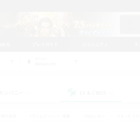
始める
プレイガイド
コミュニティ
ラ
WORLD
Behemoth
カンパニー
LS & CWLS
(19)
(15)
#零式挑戦
#立ち上げメンバー募集
#社会人中心
#まったり
#体験歓迎
#クラフター中心
#ギャザラー中心
#ロー
ング
#演奏
#ミラプリ（ミラージュプリズム）
#クリア目指