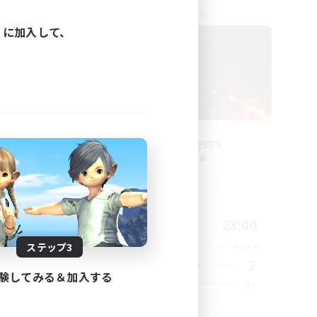
クロスワールドリンクシェル
ィに加入して、
g God
WitchBangers
追加メンバー募集
Primal
活動時間
24:00
0:00
23:00
平日
24:00
--:--
--:--
週末
ステップ3
59
2
アクティブメンバー数
験してみる＆加入する
999
--
募集人数