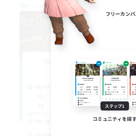
クロスワールドリンクシェル
クロス
フリーカンパ
The Old Guards
追加メンバー募集
Primal
活動時間
活
1:00
24:00
平日
平
1:00
24:00
週末
週
ステップ1
49
アクティブメンバー数
ア
コミュニティを探
100
募集人数
募
CROWN
Eu