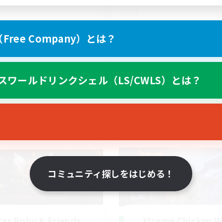
ree Company）とは？
EN
スワールドリンクシェル（LS/CWLS）とは？
募集期間: 2026/08/19 まで
募集期間: 20
ワールドリンクシェル
クロスワールドリンクシェル
コミュニティ探しをはじめる！
tar Ruby & Friends
Xtreme Chicken W