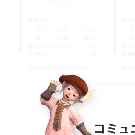
追加メンバー募集
Primal
活動時間
活
0:00
23:00
平日
平
0:00
23:00
週末
週
690
アクティブメンバー数
ア
50
募集人数
募
Active Players needed
Le
EN / FR
募集期間: 2026/08/28 まで
コミュ