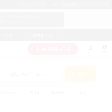
日本語
マイキャラクター情報をチェック！
ログイン
ンキング
ヘルプ＆サポート
新規募集を作成
リスト
ガイド
PvPチーム
検索
(0)
ゆっくり楽しむ
#極挑戦
#復帰者歓迎
#雑談
ルプレイ
#トレジャーハント
#レベリング
して頑張る
#プレイヤー主催イベント