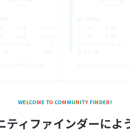
追加メンバー募集
追加メンバー募集
Primal
Primal
動時間
活動時間
0:00
23:00
1:00
日
平日
0:00
23:00
1:00
末
週末
1
クティブメンバー数
アクティブメンバー数
999
集人数
募集人数
tsPartyFFXIVDiscord
Active Discord Com
EN
W
E
L
C
O
M
E
T
O
C
O
M
M
U
N
I
T
Y
F
I
N
D
E
R
!
募集期間: 2026/08/24 まで
募集期間: 20
ニティファインダーによ