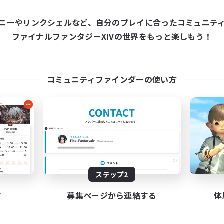
ワールドリンクシェル
クロスワールドリンクシェル
ニーやリンクシェルなど、自分のプレイに合ったコミュニテ
ファイナルファンタジーXIVの世界をもっと楽しもう！
コミュニティファインダーの使い方
Europeans on NA
Fellowship Amon
追加メンバー募集
追加メンバー募集
Primal
Primal
動時間
活動時間
1:00
24:00
7:00
日
平日
1:00
24:00
7:00
末
週末
ステップ2
300
クティブメンバー数
アクティブメンバー数
す
募集ページから連絡する
体
--
集人数
募集人数
rope
Christian