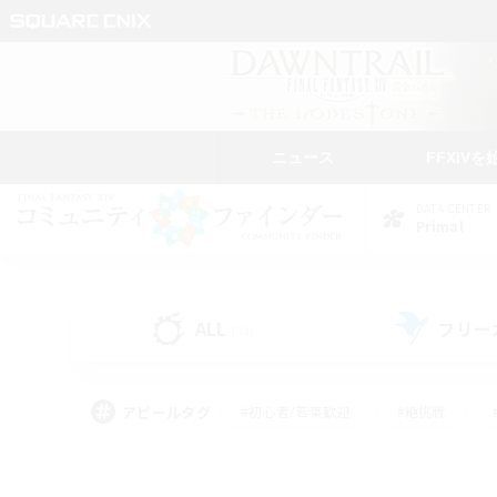
ニュース
FFXIVを
DATA CENTER
Primal
ALL
フリー
(34)
アピールタグ
#初心者/若葉歓迎
#絶挑戦
#モブハント
#学生中心
#なんでも楽しむ
#スクリーンショット撮影
#ハウジ