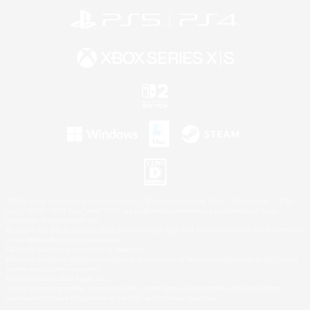
©2026 Sony Interactive Entertainment LLC."PlayStation Family Mark", "PlayStation", "PS5
logo", "PS5", "PS4 logo" and "PS4" are registered trademarks or trademarks of Sony
Interactive Entertainment Inc.
Microsoft, the XBOX Sphere mark, the Series X|S logo and XBOX Series X|S are trademarks
of the Microsoft group of companies.
Nintendo Switch is a trademark of Nintendo.
Windows is either a registered trademark or trademark of Microsoft Corporation in the United
States and/or other countries.
Mac is a trademark of Apple Inc.
©2026 Valve Corporation. Steam and the Steam logo are trademarks and/or registered
trademarks of Valve Corporation in the U.S. and/or other countries.