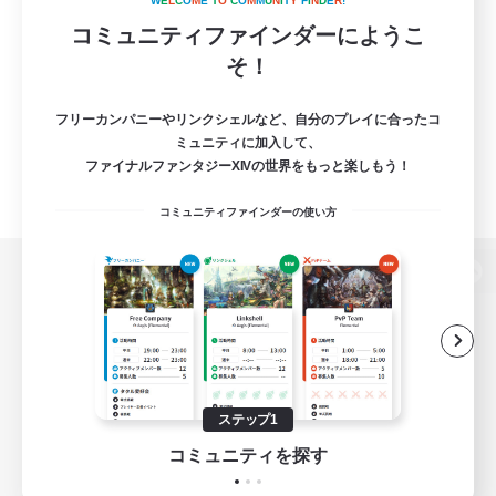
W
E
L
C
O
M
E
T
O
C
O
M
M
U
N
I
T
Y
F
I
N
D
E
R
!
コミュニティファインダーにようこ
そ！
フリーカンパニーやリンクシェルなど、自分のプレイに合ったコ
ミュニティに加入して、
ファイナルファンタジーXIVの世界をもっと楽しもう！
コミュニティファインダーの使い方
パソコン版へ
関連商品
e-STOREで購入
ステップ1
ゲームダウンロード
コミュニティを探す