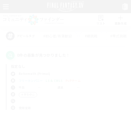
リスト
募集作成
#初心者/若葉歓迎
#絶挑戦
#零式挑戦
アピールタグ
0件の募集が見つかりました！
指定なし
Behemoth (Primal)
フリーカンパニー
LS & CWLS
PvPチーム
平日
週末
＃学生中心
使用言語