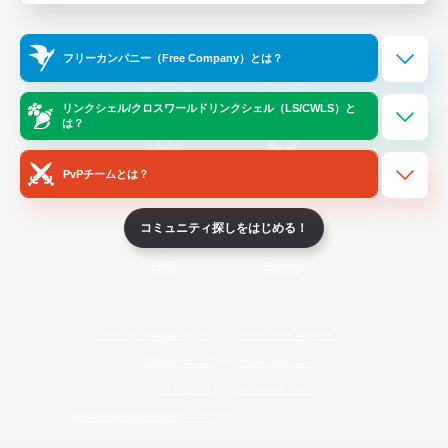
Official Information
フリーカンパニー（Free Company）とは？
/
X
News
YouTube
リンクシェル/クロスワールドリンクシェル（LS/CWLS）と
は？
PvPチームとは？
Instagram
Twitch
コミュニティ探しをはじめる！
LINE
Bluesky
レーティング制度について
プライバシーポリシー
著作権について
サポートセンター
ライセンス
ルール＆ポリシー
利用者情報の外部送信について