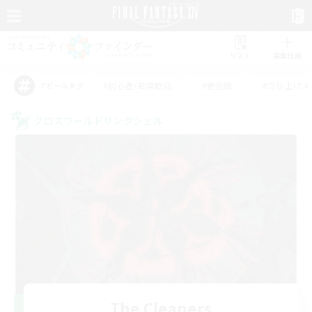
リスト
募集作成
#初心者/若葉歓迎
#絶挑戦
#立ち上げメ
アピールタグ
クロスワールドリンクシェル
The Cleaners