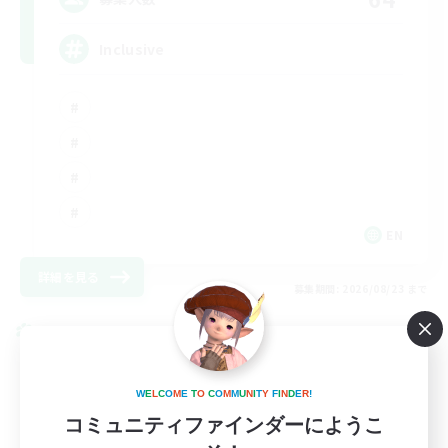
Inclusive
EN
詳細を見る
募集期間: 2026/08/23 まで
クロスワールドリンクシェル
W
E
L
C
O
M
E
T
O
C
O
M
M
U
N
I
T
Y
F
I
N
D
E
R
!
コミュニティファインダーにようこ