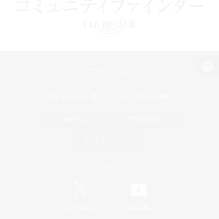
パソコン版へ
関連商品
e-STOREで購入
ゲームダウンロード
Official Information
/
X
News
YouTube