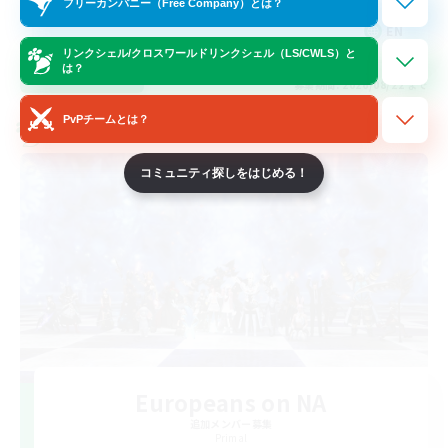
フリーカンパニー（Free Company）とは？
EN
リンクシェル/クロスワールドリンクシェル（LS/CWLS）と
は？
詳細を見る
募集期間: 2026/08/22 まで
PvPチームとは？
クロスワールドリンクシェル
コミュニティ探しをはじめる！
Europeans on NA
追加メンバー募集
Primal