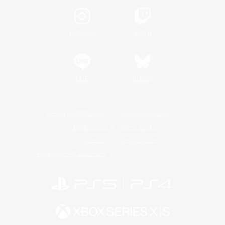
Instagram
Twitch
LINE
Bluesky
レーティング制度について
プライバシーポリシー
著作権について
サポートセンター
ライセンス
ルール＆ポリシー
利用者情報の外部送信について