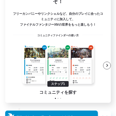
そ！
フリーカンパニーやリンクシェルなど、自分のプレイに合ったコ
ミュニティに加入して、
ファイナルファンタジーXIVの世界をもっと楽しもう！
コミュニティファインダーの使い方
The Old Guards
追加メンバー募集
Primal
100
募集人数
CROWN
ステップ1
コミュニティを探す