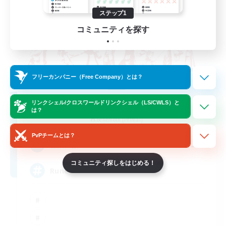
ステップ1
コミュニティを探す
フリーカンパニー（Free Company）とは？
The Rune Knights
リンクシェル/クロスワールドリンクシェル（LS/CWLS）と
は？
追加メンバー募集
Behemoth [Primal]
PvPチームとは？
--
募集人数
コミュニティ探しをはじめる！
Rune