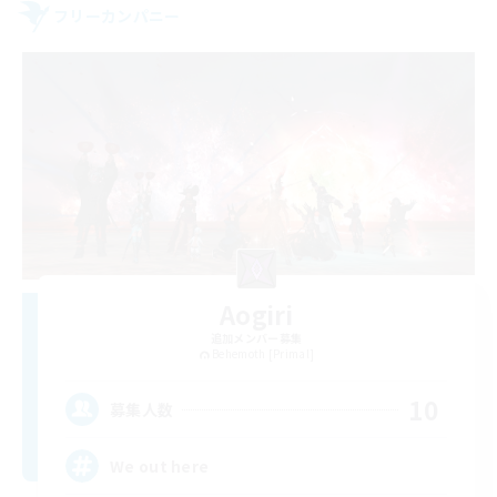
フリーカンパニー
Aogiri
追加メンバー募集
Behemoth [Primal]
10
募集人数
We out here