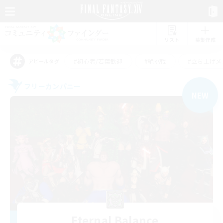
リスト
募集作成
#初心者/若葉歓迎
#絶挑戦
#立ち上げメ
アピールタグ
フリーカンパニー
NEW
Eternal Balance