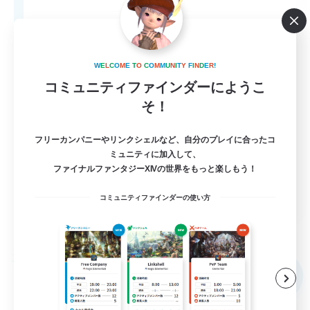
80
募集人数
Anyone welcome!
W
E
L
C
O
M
E
T
O
C
O
M
M
U
N
I
T
Y
F
I
N
D
E
R
!
コミュニティファインダーにようこ
そ！
フリーカンパニーやリンクシェルなど、自分のプレイに合ったコ
ミュニティに加入して、
ファイナルファンタジーXIVの世界をもっと楽しもう！
EN
コミュニティファインダーの使い方
詳細を見る
募集期間: 2026/09/03 まで
フリーカンパニー
NEW