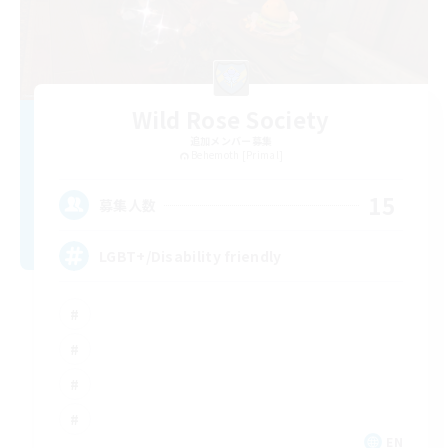
Wild Rose Society
追加メンバー募集
Behemoth [Primal]
15
募集人数
LGBT+/Disability friendly
EN