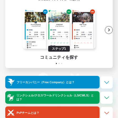
ゲームダウンロード
Official Information
/
X
News
YouTube
ステップ1
コミュニティを探す
Instagram
Twitch
フリーカンパニー（Free Company）とは？
LINE
Bluesky
リンクシェル/クロスワールドリンクシェル（LS/CWLS）と
は？
レーティング制度について
プライバシーポリシー
著作権について
サポートセンター
PvPチームとは？