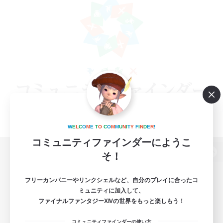
W
E
L
C
O
M
E
T
O
C
O
M
M
U
N
I
T
Y
F
I
N
D
E
R
!
コミュニティファインダーにようこ
そ！
パソコン版へ
フリーカンパニーやリンクシェルなど、自分のプレイに合ったコ
ミュニティに加入して、
ファイナルファンタジーXIVの世界をもっと楽しもう！
関連商品
e-STOREで購入
コミュニティファインダーの使い方