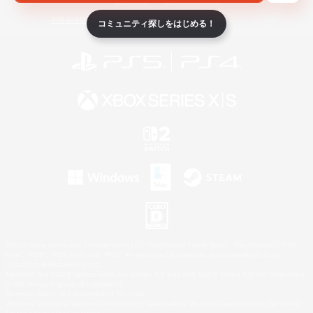
ライセンス
ルール＆ポリシー
利用者情報の外部送信について
コミュニティ探しをはじめる！
©2026 Sony Interactive Entertainment LLC."PlayStation Family Mark", "PlayStation", "PS5
logo", "PS5", "PS4 logo" and "PS4" are registered trademarks or trademarks of Sony
Interactive Entertainment Inc.
Microsoft, the XBOX Sphere mark, the Series X|S logo and XBOX Series X|S are trademarks
of the Microsoft group of companies.
Nintendo Switch is a trademark of Nintendo.
Windows is either a registered trademark or trademark of Microsoft Corporation in the United