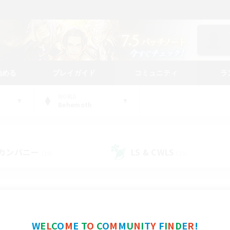
始める
プレイガイド
コミュニティ
ラ
WORLD
Behemoth
カンパニー
LS & CWLS
(19)
(15)
コミュニティファインダー
W
E
L
C
O
M
E
T
O
C
O
M
M
U
N
I
T
Y
F
I
N
D
E
R
!