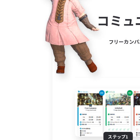
コミ
コミュ
コミュニ
自分に合っ
フリーカンパ
ステップ1