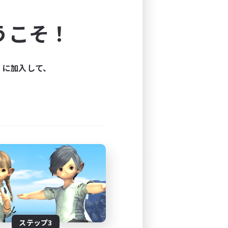
よう！
うこそ！
できます。
と楽しもう！
ィに加入して、
ステップ3