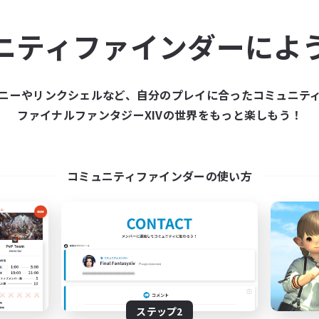
ュニティメンバーを集め
ニティファインダーによ
ティファインダーは、一緒に冒険する仲間を募集することが
た仲間を集めて、ファイナルファンタジーXIVの世界をもっ
ニーやリンクシェルなど、自分のプレイに合ったコミュニテ
ファイナルファンタジーXIVの世界をもっと楽しもう！
新規募集を作成する
コミュニティファインダーの使い方
ステップ2