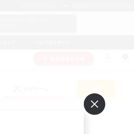
日本語
マイキャラクター情報をチェック！
ログイン
ンキング
ヘルプ＆サポート
新規募集を作成
リスト
ガイド
PvPチーム
検索
(0)
で