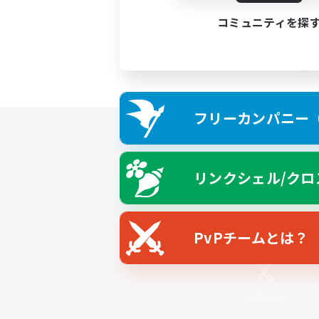
コミュニティを探
フリーカンパニー（F
リンクシェル/クロ
PvPチームとは？
X
/
News