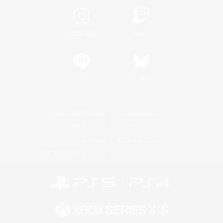
Instagram
Twitch
LINE
Bluesky
レーティング制度について
プライバシーポリシー
著作権について
サポートセンター
ライセンス
ルール＆ポリシー
利用者情報の外部送信について