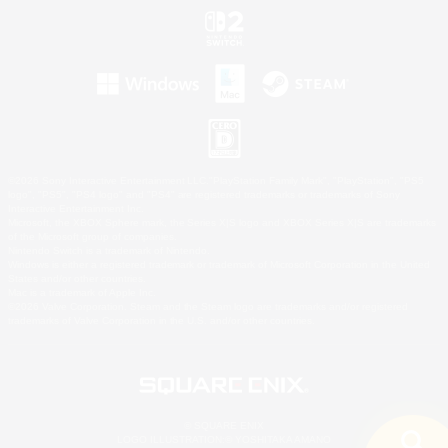
©2026 Sony Interactive Entertainment LLC."PlayStation Family Mark", "PlayStation", "PS5
logo", "PS5", "PS4 logo" and "PS4" are registered trademarks or trademarks of Sony
Interactive Entertainment Inc.
Microsoft, the XBOX Sphere mark, the Series X|S logo and XBOX Series X|S are trademarks
of the Microsoft group of companies.
Nintendo Switch is a trademark of Nintendo.
Windows is either a registered trademark or trademark of Microsoft Corporation in the United
States and/or other countries.
Mac is a trademark of Apple Inc.
©2026 Valve Corporation. Steam and the Steam logo are trademarks and/or registered
trademarks of Valve Corporation in the U.S. and/or other countries.
© SQUARE ENIX
LOGO ILLUSTRATION:© YOSHITAKA AMANO