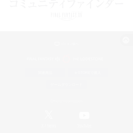
パソコン版へ
関連商品
e-STOREで購入
ゲームダウンロード
Official Information
/
X
News
YouTube