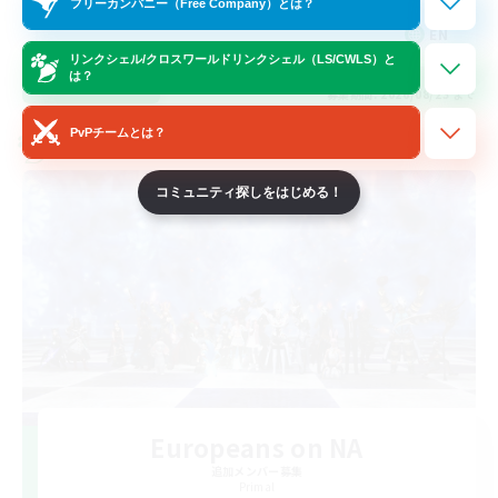
フリーカンパニー（Free Company）とは？
EN
リンクシェル/クロスワールドリンクシェル（LS/CWLS）と
は？
詳細を見る
募集期間: 2026/08/23 まで
PvPチームとは？
クロスワールドリンクシェル
コミュニティ探しをはじめる！
Europeans on NA
追加メンバー募集
Primal