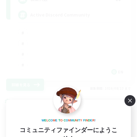
Active Discord Community
EN
詳細を見る
募集期間: 2026/08/23 まで
クロスワールドリンクシェル
W
E
L
C
O
M
E
T
O
C
O
M
M
U
N
I
T
Y
F
I
N
D
E
R
!
コミュニティファインダーにようこ